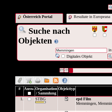
Österreich Portal
Resultate in Europeana
Suche nach
Objekten
in
Digitales Objekt
114 Datensätze gefunden
Die Anfrage war Verleger:("
Mem
Datensätze 1 bis 10
#
Ausw.
Organisation
Objekttyp
/ Sammlung
1.
STBG
epd Film
Memmingen, Memminge