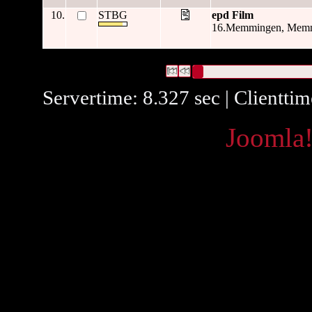
10.
STBG
epd Film
16.Memmingen, Memmin
114 Datensätze gefunden
Die Anfrage war Verleger:("
Mem
Datensätze 1 bis 10
Servertime: 8.327 sec | Clientti
Powered by
Joomla