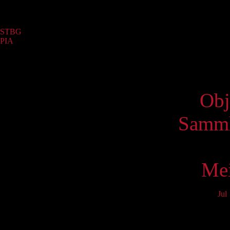
Sammlung
STBG
(113)
PIA
(1)
Virtue
Obj
Samml
Mei
Jul
Mo
3