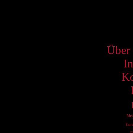
17
24
31
S
Über 
I
Ko
Met
Eur