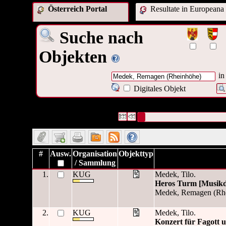
Österreich Portal
Resultate in Europeana
Suche nach
Objekten
in
Digitales Objekt
33 Datensätze gefunden
Die Anfrage war Verleger:("
Mede
Datensätze 1 bis 10
#
Ausw.
Organisation
Objekttyp
/ Sammlung
1.
KUG
Medek, Tilo.
Heros Turm [Musik
Medek, Remagen (Rhe
2.
KUG
Medek, Tilo.
Konzert für Fagott 