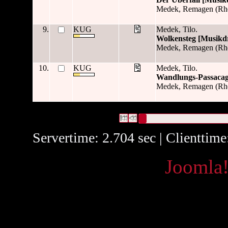
Medek, Remagen (Rhe
9.
KUG
Medek, Tilo.
Wolkensteg [Musikd
Medek, Remagen (Rhe
10.
KUG
Medek, Tilo.
Wandlungs-Passacag
Medek, Remagen (Rhe
33 Datensätze gefunden
Die Anfrage war Verleger:("
Mede
Datensätze 1 bis 10
Servertime: 2.704 sec | Clienttim
Powered by
Joomla