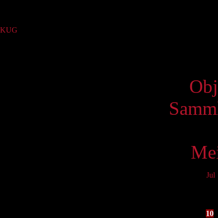
Sammlung
KUG
(33)
Virtue
Obj
Samml
Mei
Jul
Mo
3
10