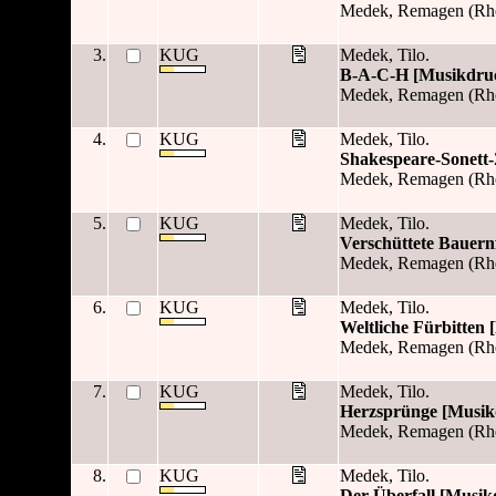
Medek, Remagen (Rhe
3.
KUG
Medek, Tilo.
B-A-C-H [Musikdru
Medek, Remagen (Rhe
4.
KUG
Medek, Tilo.
Shakespeare-Sonett
Medek, Remagen (Rhe
5.
KUG
Medek, Tilo.
Verschüttete Bauern
Medek, Remagen (Rhe
6.
KUG
Medek, Tilo.
Weltliche Fürbitten
Medek, Remagen (Rhe
7.
KUG
Medek, Tilo.
Herzsprünge [Musik
Medek, Remagen (Rhe
8.
KUG
Medek, Tilo.
Der Überfall [Musik