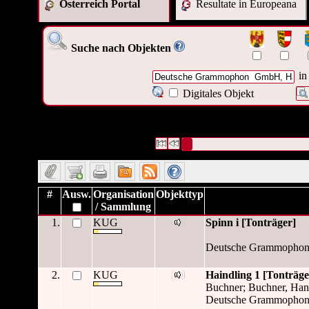
Österreich Portal
Resultate in Europeana
Suche nach Objekten
in
Digitales Objekt
43 Datensätze gefunden
Die Anfrage war Verleger:("
Deuts
Hamburg
")
Datensätze 1 bis 10
#
Ausw.
Organisation
Objekttyp
/ Sammlung
1.
KUG
Spinn i [Tonträger]
Deutsche Grammophon
2.
KUG
Haindling 1 [Tonträge
Buchner; Buchner, Han
Deutsche Grammophon