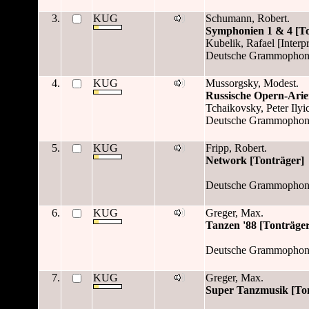
3.
KUG
Schumann, Robert.
Symphonien 1 & 4 [To
Kubelik, Rafael [Interpr
Deutsche Grammophon 
4.
KUG
Mussorgsky, Modest.
Russische Opern-Arie
Tchaikovsky, Peter Ilyic
Deutsche Grammophon 
5.
KUG
Fripp, Robert.
Network [Tonträger]
Deutsche Grammophon
6.
KUG
Greger, Max.
Tanzen '88 [Tonträger
Deutsche Grammophon
7.
KUG
Greger, Max.
Super Tanzmusik [Ton