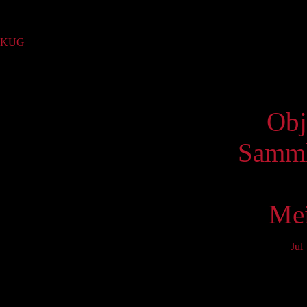
Sammlung
KUG
(43)
Virtue
Obj
Samml
Mei
Jul
Mo
3
10