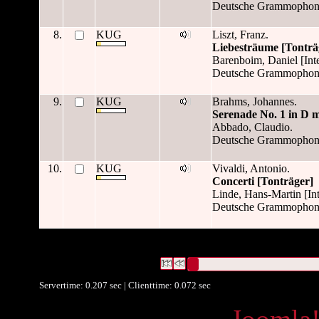
Deutsche Grammophon
8.
KUG
Liszt, Franz.
Liebesträume [Tonträ
Barenboim, Daniel [Inte
Deutsche Grammophon
9.
KUG
Brahms, Johannes.
Serenade No. 1 in D m
Abbado, Claudio.
Deutsche Grammopho
10.
KUG
Vivaldi, Antonio.
Concerti [Tonträger]
Linde, Hans-Martin [Inte
Deutsche Grammophon
43 Datensätze gefunden
Die Anfrage war Verleger:("
Deuts
Hamburg
")
Datensätze 1 bis 10
Servertime: 0.207 sec | Clienttime:
0.072 sec