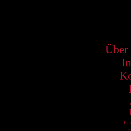
17
24
31
S
Über 
I
Ko
Eur