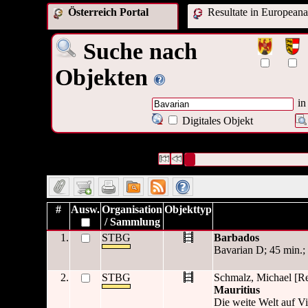
Österreich Portal
Resultate in Europeana
Suche nach
Objekten
in
Digitales Objekt
2 Datensätze gefunden
Die Anfrage war Verleger:("
Bavar
Datensätze 1 bis 2
#
Ausw.
Organisation
Objekttyp
/ Sammlung
1.
STBG
Barbados
Bavarian D; 45 min.;
2.
STBG
Schmalz, Michael [Re
Mauritius
Die weite Welt auf Vi