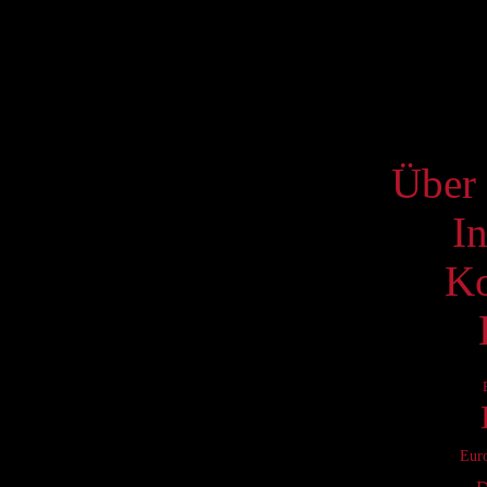
17
24
31
S
Über 
I
Ko
Eur