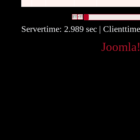
2 Datensätze gefunden
Die Anfrage war Verleger:("
Bavar
Datensätze 1 bis 2
Servertime: 2.989 sec | Clienttim
Powered by
Joomla