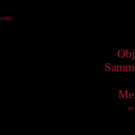
Sammlung
STBG
(2)
Virtue
Obj
Samml
Mei
Jul
Mo
3
10