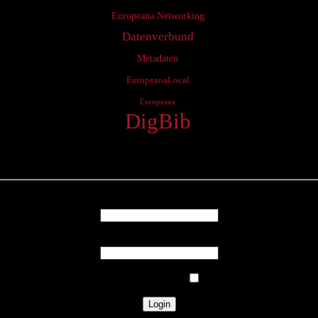
Europeana Networking
Datenverbund
Metadaten
EuropeanaLocal
Europeana
DigBib
Login
Username
Password
Remember Me