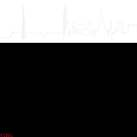
STBG
(34)