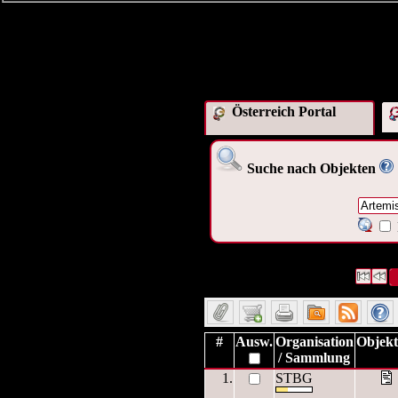
Österreich Portal
Suche nach Objekten
34 Datensätze gefunden
Die Anf
Datensätze 1 bis 10
#
Ausw.
Organisation
Objekt
/ Sammlung
1.
STBG