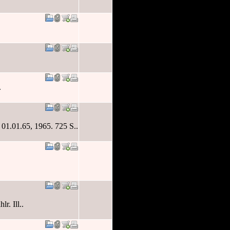
.
 01.01.65, 1965. 725 S..
r. Ill..