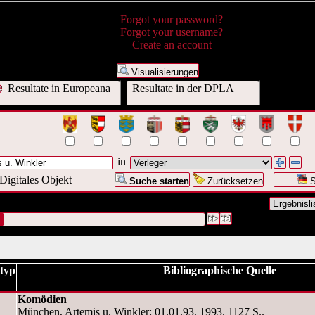
Forgot your password?
Forgot your username?
Create an account
Visualisierungen
Resultate in Europeana
Resultate in der DPLA
in
Digitales Objekt
Suche starten
Zurücksetzen
S
rage war Verleger:("
Artemis u. Winkler
")
#1 [1]
typ
Bibliographische Quelle
Komödien
München, Artemis u. Winkler; 01.01.93, 1993. 1127 S..