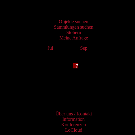
Virtueller Katalog
Objekte suchen
Sammlungen suchen
Stöbern
Meine Anfrage
Jul
August 2026
Sep
Mo
Tu
We
Th
Fr
Sa
Su
1
2
3
4
5
6
7
8
9
10
11
12
13
14
15
16
17
18
19
20
21
22
23
24
25
26
27
28
29
30
31
Services
Über uns / Kontakt
Information
Konferenzen
LoCloud