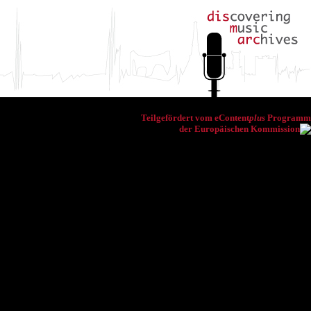
Teilgefördert vom eContent
plus
Programm
der Europäischen Kommission