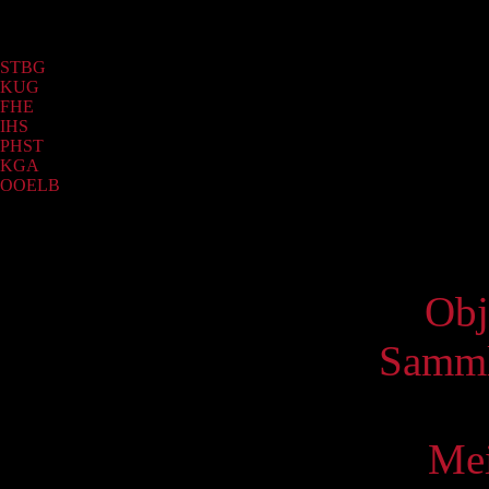
Sammlung
STBG
(5931)
KUG
(2795)
FHE
(2005)
IHS
(578)
PHST
(92)
KGA
(14)
OOELB
(3)
Virtue
Obj
Samml
Mei