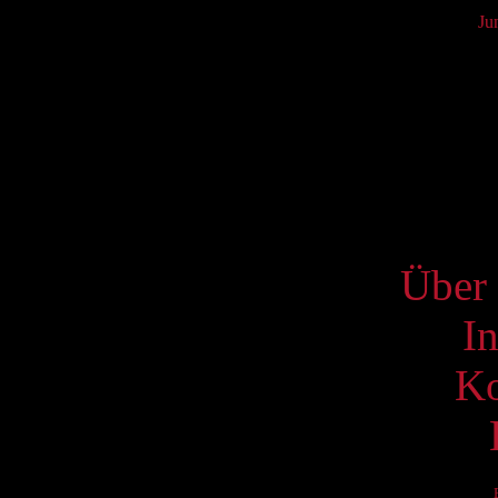
Ju
Mo
6
13
20
27
S
Über 
I
Ko