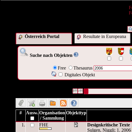
F
F
Österreich Portal
Resultate in Europeana
Suche nach Objekten
Free
Thesaurus
Digitales Objekt
11418 Datensätze gefunden
Die Anfrage war Datum/veröffen
Datensätze 1 bis 10
#
Ausw.
Organisation
Objekttyp
/ Sammlung
1.
FHE
Designkritische Texte
Sulgen, Niggli; 1. 2006 