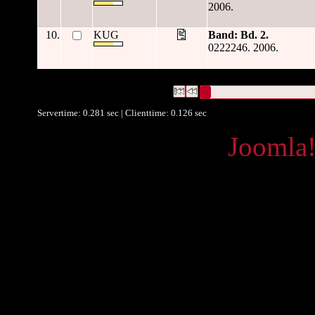
2006.
10.
KUG
Band: Bd. 2.
0222246. 2006.
11418 Datensätze gefunden
Die Anfrage war Datum/veröffen
Datensätze 1 bis 10
Servertime: 0.281 sec | Clienttime:
0.126 sec
Powered by
Joomla