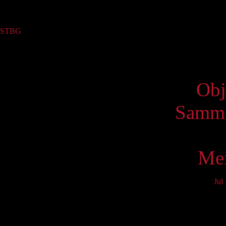
Sammlung
STBG
(1)
Virtue
Obj
Samml
Mei
Jul
Mo
3
10