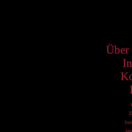
17
24
31
S
Über 
I
Ko
D
Eur
Met