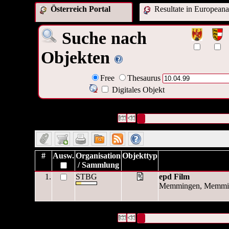
Österreich Portal
Resultate in Europeana
Suche nach
Objekten
Free
Thesaurus
Digitales Objekt
1 Datensätze gefunden
Die Anfrage war Datum/veröffentli
Datensätze 1 bis 1
#
Ausw.
Organisation
Objekttyp
/ Sammlung
1.
STBG
epd Film
Memmingen, Memming
1 Datensätze gefunden
Die Anfrage war Datum/veröffentli
Datensätze 1 bis 1