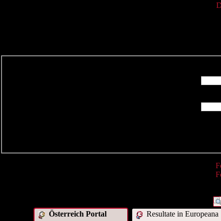
D
R
F
F
Österreich Portal
Resultate in Europeana