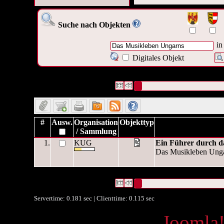
Suche nach Objekten
in
Digitales Objekt
1 Datensätze gefunden
Die Anfrage war Ist Version von:(
Datensätze 1 bis 1
#
Ausw.
Organisation
Objekttyp
/ Sammlung
1.
KUG
Ein Führer durch d
Das Musikleben Unga
1 Datensätze gefunden
Die Anfrage war Ist Version von:(
Datensätze 1 bis 1
Servertime: 0.181 sec | Clienttime:
0.115 sec
Powered by
Joomla