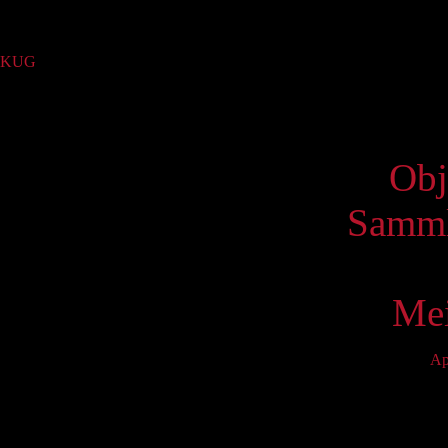
Sammlung
KUG
(1)
Virtue
Obj
Samml
Mei
Ap
Mo
4
11