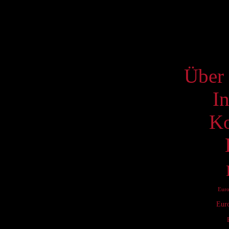
18
25
S
Über 
I
Ko
Eur
Eur