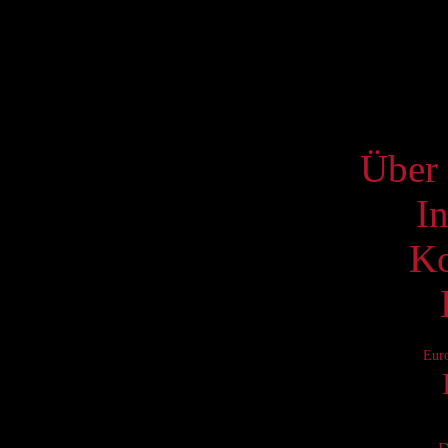
16
23
30
S
Über 
I
Ko
Eur