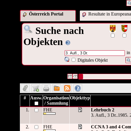
Österreich Portal
Resultate in Europeana
Suche nach
Objekten
in
Digitales Objekt
2 Datensätze gefunden
Die Anfrage war Ist Version von:(
Datensätze 1 bis 2
#
Ausw.
Organisation
Objekttyp
/ Sammlung
1.
FHE
Lehrbuch 2
3. Aufl., 3 Dr..1985. 
2.
FHE
CCNA 3 and 4 Com