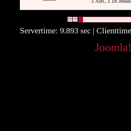
3. Aufl., 3. Dr..India
2 Datensätze gefunden
Die Anfrage war Ist Version von:(
Datensätze 1 bis 2
Servertime: 9.893 sec | Clienttim
Powered by
Joomla