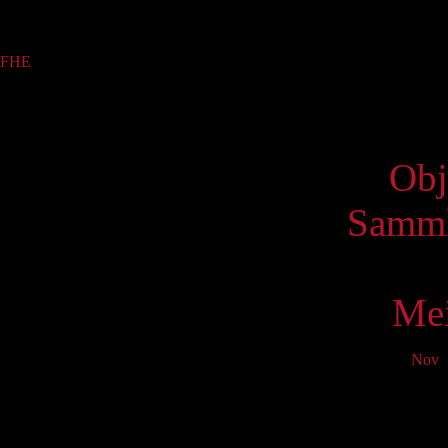
Sammlung
FHE
(2)
Virtue
Obj
Samml
Mei
Nov
D
Mo
T
2
9