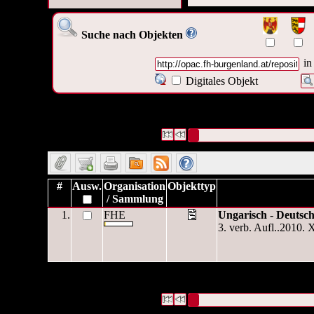
Suche nach Objekten
in
Digitales Objekt
1 Datensätze gefunden
Die Anfrage war Digitales Obje
burgenland.at/repository/cov
Datensätze 1 bis 1
#
Ausw.
Organisation
Objekttyp
/ Sammlung
1.
FHE
Ungarisch - Deutsc
3. verb. Aufl..2010. 
1 Datensätze gefunden
Die Anfrage war Digitales Obje
burgenland.at/repository/cov
Datensätze 1 bis 1