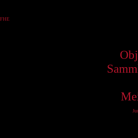
Sammlung
FHE
(1)
Virtue
Obj
Samml
Mei
Ju
Mo
6
13