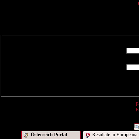
R
F
F
Österreich Portal
Resultate in Europeana