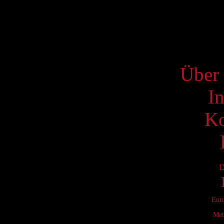
20
27
S
Über 
I
Ko
D
Eur
Met