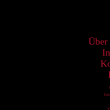
17
24
31
S
Über 
I
Ko
Eur
D