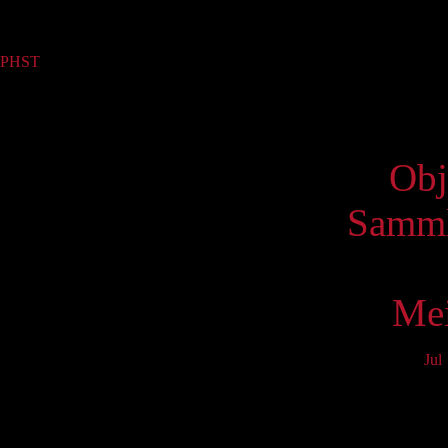
Sammlung
PHST
(1)
Virtue
Obj
Samml
Mei
Jul
Mo
3
10