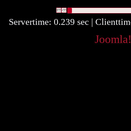
("
http://media.vbk.ac.at/media/2004
Datensätze 1 bis 1
Servertime: 0.239 sec | Clientti
Powered by
Joomla