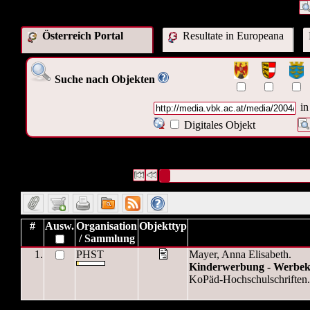
Österreich Portal
Resultate in Europeana
Suche nach Objekten
in
Digitales Objekt
1 Datensätze gefunden
Die Anfrage war Digitales Objekt - Link
("
http://media.vbk.ac.at/media/2004
Datensätze 1 bis 1
#
Ausw.
Organisation
Objekttyp
/ Sammlung
1.
PHST
Mayer, Anna Elisabeth.
Kinderwerbung - Werbek
KoPäd-Hochschulschriften. 
1 Datensätze gefunden
Die Anfrage war Digitales Objekt - Link