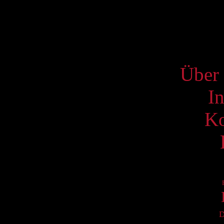
20
27
S
Über 
I
Ko
D