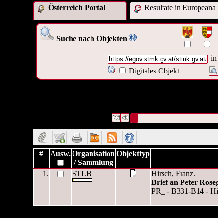
Österreich Portal
Resultate in Europeana
Suche nach Objekten
in
Digitales Objekt
1 Datensätze gefunden
Die Anfrage war Digitales Obje
("
https://egov.stmk.gv.at/stm
1f0d-495a-8566-7ca8fe1c246
Datensätze 1 bis 1
#
Ausw.
Organisation
Objekttyp
/ Sammlung
1.
STLB
Hirsch, Franz.
Brief an Peter Rose
PR_ - B331-B14 - Hir
1 Datensätze gefunden
Die Anfrage war Digitales Obje