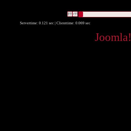
("
https://egov.stmk.gv.at/stm
1f0d-495a-8566-7ca8fe1c246
Datensätze 1 bis 1
Servertime: 0.121 sec | Clienttime:
0.069 sec
Powered by
Joomla