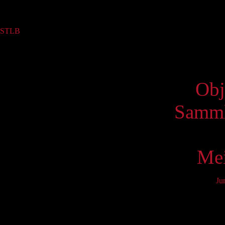
Sammlung
STLB
(1)
Virtue
Obj
Samml
Mei
Ju
Mo
6
13