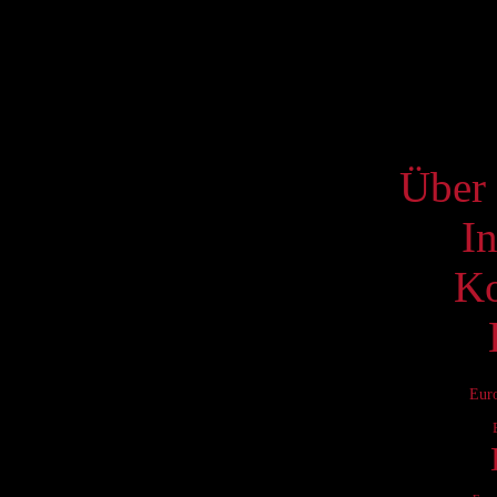
17
24
31
S
Über 
I
Ko
Eur