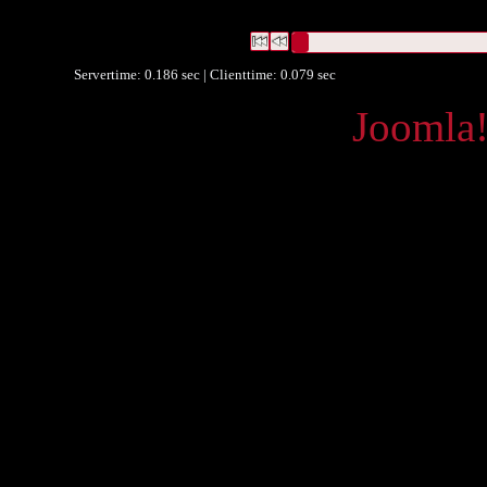
1f0d-495a-8566-7ca8fe1c246
Datensätze 1 bis 1
Servertime: 0.186 sec | Clienttime:
0.079 sec
Powered by
Joomla