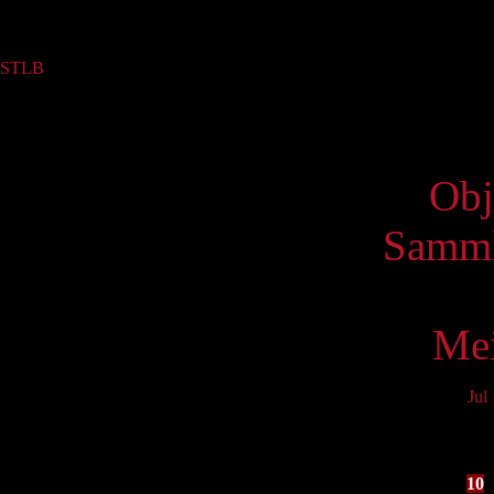
Sammlung
STLB
(1)
Virtue
Obj
Samml
Mei
Jul
Mo
3
10