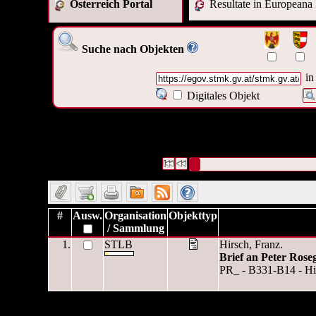
Österreich Portal
Resultate in Europeana
Suche nach Objekten
in
Digitales Objekt
1 Datensätze gefunden
Die Anfrage war Digitales Obje
("
https://egov.stmk.gv.at/stm
1f0d-495a-8566-7ca8fe1c246
Datensätze 1 bis 1
#
Ausw.
Organisation
Objekttyp
/ Sammlung
1.
STLB
Hirsch, Franz.
Brief an Peter Rose
PR_ - B331-B14 - Hir
1 Datensätze gefunden
Die Anfrage war Digitales Obje
("
https://egov.stmk.gv.at/stm