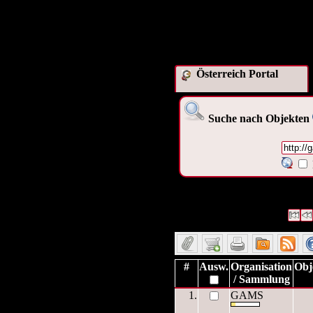
Österreich Portal
Suche nach Objekten
1 Datensätze gefunden
Die A
graz.
Datensätze 1 bis 1
#
Ausw.
Organisation
Obj
/ Sammlung
1.
GAMS