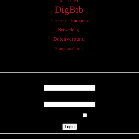
Metadaten
DigBib
Europeana
Europeana
Networking
Datenverbund
EuropeanaLocal
Login
Username
Password
Remember Me