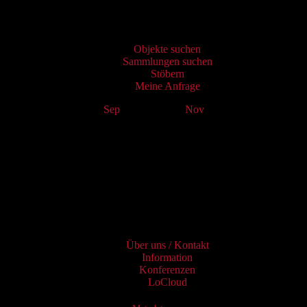
Virtueller Katalog
Objekte suchen
Sammlungen suchen
Stöbern
Meine Anfrage
Sep
October 2024
Nov
Mo
Tu
We
Th
Fr
Sa
Su
1
2
3
4
5
6
7
8
9
10
11
12
13
14
15
16
17
18
19
20
21
22
23
24
25
26
27
28
29
30
31
Services
Über uns / Kontakt
Information
Konferenzen
LoCloud