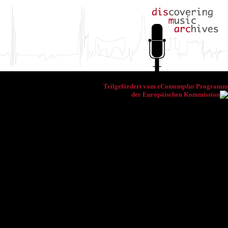
Teilgefördert vom eContent
plus
Programm
der Europäischen Kommission