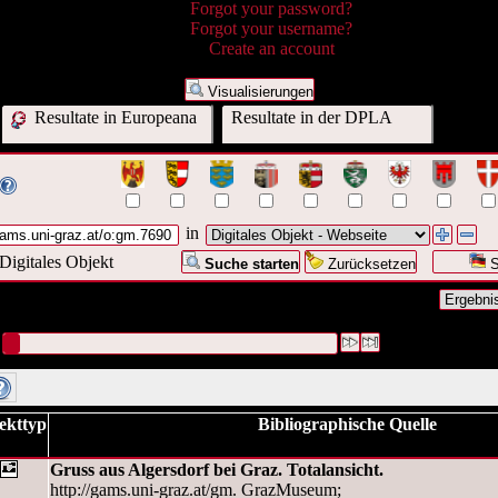
Forgot your password?
Forgot your username?
Create an account
Visualisierungen
Resultate in Europeana
Resultate in der DPLA
in
Digitales Objekt
Suche starten
Zurücksetzen
S
nfrage war Digitales Objekt - Webseite:("
http://gams.uni-
at/o:gm.7690
")
#1 [1]
ekttyp
Bibliographische Quelle
Gruss aus Algersdorf bei Graz. Totalansicht.
http://gams.uni-graz.at/gm. GrazMuseum;