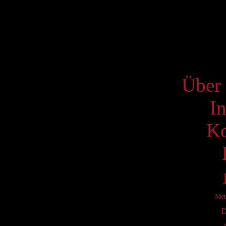
17
24
31
S
Über 
I
Ko
Met
D