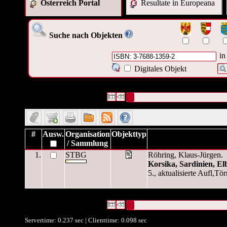
Österreich Portal
Resultate in Europeana
Suche nach Objekten
in
Digitales Objekt
1 Datensätze gefunden
Die Anfrage war Identifikationsnumm
Datensätze 1 bis 1
#
Ausw.
Organisation
Objekttyp
/ Sammlung
1.
STBG
Röhring, Klaus-Jürgen.
Korsika, Sardinien, El
5., aktualisierte Aufl,Tör
1 Datensätze gefunden
Die Anfrage war Identifikationsnumm
Datensätze 1 bis 1
Servertime: 0.237 sec | Clienttime:
0.098 sec