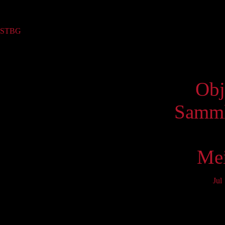
Sammlung
STBG
(1)
Virtue
Obj
Samml
Mei
Jul
Mo
3
10