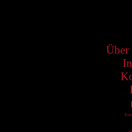
17
24
31
S
Über 
I
Ko
Eur