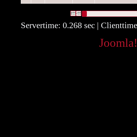
1 Datensätze gefunden
Die Anfrage war Identifikationsn
Datensätze 1 bis 1
Servertime: 0.268 sec | Clienttim
Powered by
Joomla