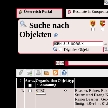
Österreich Portal
Resultate in Europeana
Suche nach
Objekten
in
Digitales Objekt
1 Datensätze gefunden
Die Anfrage war Identifikationsn
Datensätze 1 bis 1
#
Ausw.
Organisation
Objekttyp
/ Sammlung
1.
STBG
Baasner, Rainer; Rei
Sturm und Drang Kl
Rainer Baasner ; Geo
Stuttgart,Reclam; 0