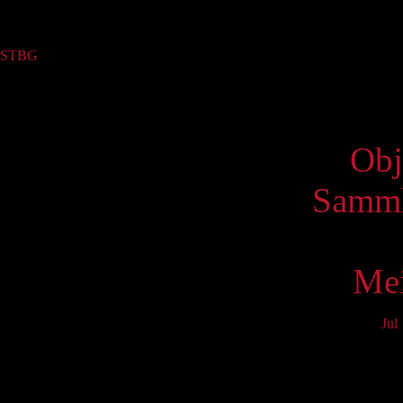
Sammlung
STBG
(1)
Virtue
Obj
Samml
Mei
Jul
Mo
3
10