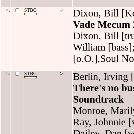
4.
STBG
Dixon, Bill [K
Vade Mecum 2 
Dixon, Bill [tr
William [bass]
[o.O.],Soul No
5.
STBG
Berlin, Irving
There's no bus
Soundtrack
Monroe, Marily
Ray, Johnnie [
Dailey, Dan [v