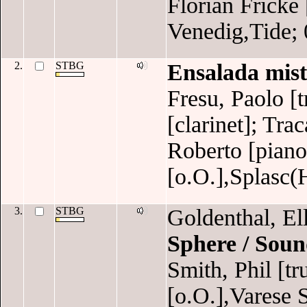
Florian Fricke
Venedig,Tide; 
2.
STBG
Ensalada mist
Fresu, Paolo [t
[clarinet]; Tra
Roberto [piano]
[o.O.],Splasc(
3.
STBG
Goldenthal, El
Sphere / Soun
Smith, Phil [tr
[o.O.],Varese 