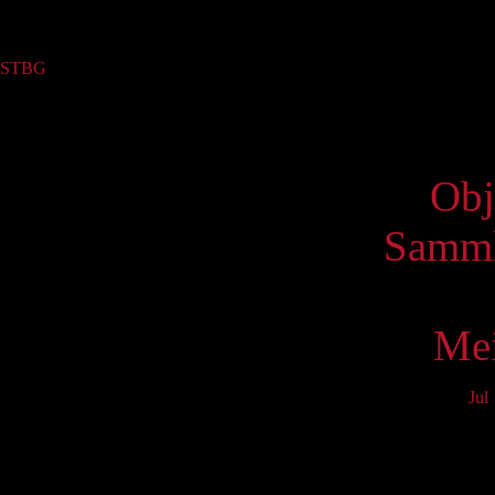
Sammlung
STBG
(22)
Virtue
Obj
Samml
Mei
Jul
Mo
3
10