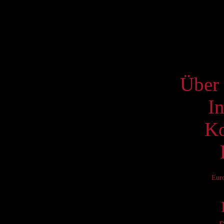
17
24
31
S
Über 
I
Ko
Eur