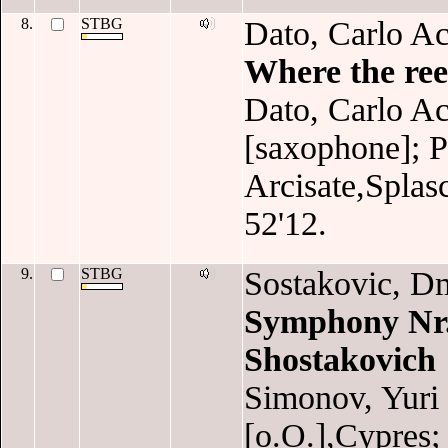
8.
STBG
Dato, Carlo Ac
Where the reed
Dato, Carlo Ac
[saxophone]; Po
Arcisate,Splas
52'12.
9.
STBG
Sostakovic, Dm
Symphony Nr. 
Shostakovich
Simonov, Yuri 
[o.O.],Cypres;