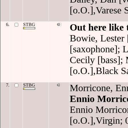
[o.O.],Varese 
6.
STBG
Out here like 
Bowie, Lester 
[saxophone]; L
Cecily [bass];
[o.O.],Black S
7.
STBG
Morricone, En
Ennio Morric
Ennio Morrico
[o.O.],Virgin; 