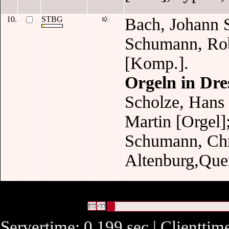
10.
STBG
Bach, Johann 
Schumann, Rob
[Komp.].
Orgeln in Dr
Scholze, Hans 
Martin [Orgel]
Schumann, Chr
Altenburg,Quer
22 Datensätze gefunden
Die Anfrage war Identifikationsnummer:("
I
192,00
")
Datensätze 1 bis 10
Servertime: 0.199 sec | Clienttim