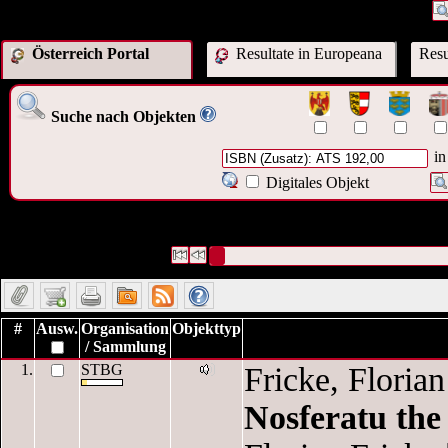
Österreich Portal
Resultate in Europeana
Resu
Suche nach Objekten
in
Digitales Objekt
22 Datensätze gefunden
Die Anfrage war Identifikationsnummer:("
I
192,00
")
Datensätze 1 bis 10
#
Ausw.
Organisation
Objekttyp
/ Sammlung
1.
STBG
Fricke, Floria
Nosferatu the