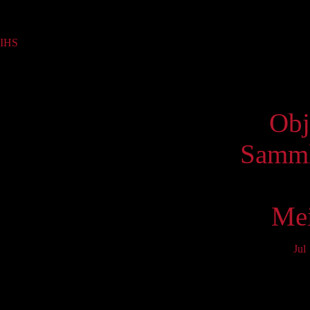
Sammlung
IHS
(1)
Virtue
Obj
Samml
Mei
Jul
Mo
3
10