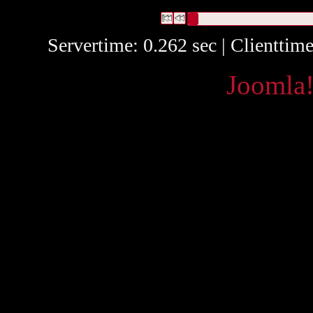
1 Datensätze gefunden
Die Anfrage war Identifikationsn
Datensätze 1 bis 1
Servertime: 0.262 sec | Clienttim
Powered by
Joomla