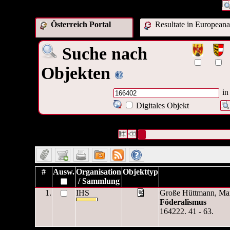
Österreich Portal
Resultate in Europeana
Suche nach
Objekten
in
Digitales Objekt
1 Datensätze gefunden
Die Anfrage war Identifikationsn
Datensätze 1 bis 1
#
Ausw.
Organisation
Objekttyp
/ Sammlung
1.
IHS
Große Hüttmann, Mart
Föderalismus
164222. 41 - 63.