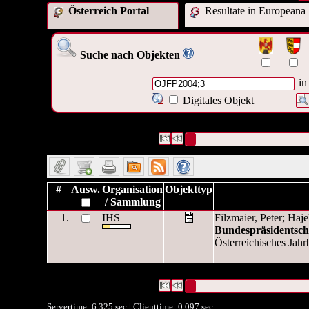
Österreich Portal
Resultate in Europeana
Suche nach Objekten
in
Digitales Objekt
1 Datensätze gefunden
Die Anfrage war Identifikationsn
Datensätze 1 bis 1
#
Ausw.
Organisation
Objekttyp
/ Sammlung
1.
IHS
Filzmaier, Peter; Haje
Bundespräsidentsch
Österreichisches Jahrb
1 Datensätze gefunden
Die Anfrage war Identifikationsn
Datensätze 1 bis 1
Servertime: 6.325 sec | Clienttime:
0.097 sec