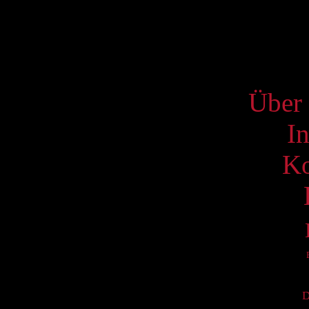
22
29
S
Über 
I
Ko
D