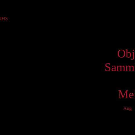
Sammlung
IHS
(1)
Virtue
Obj
Samml
Mei
Aug
S
Mo
T
1
8
15