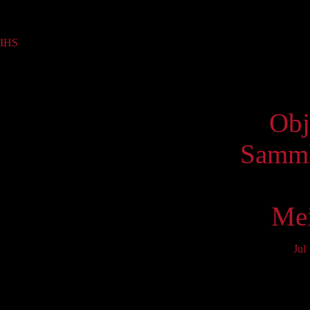
Sammlung
IHS
(1)
Virtue
Obj
Samml
Mei
Jul
Mo
4
11