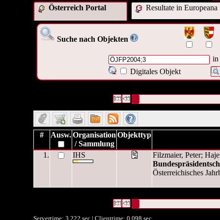
Österreich Portal
Resultate in Europeana
Suche nach Objekten
in
Digitales Objekt
1 Datensätze gefunden
Die Anfrage war Identifikationsn
Datensätze 1 bis 1
#
Ausw.
Organisation
Objekttyp
/ Sammlung
1.
IHS
Filzmaier, Peter; Haje
Bundespräsidentsch
Österreichisches Jahrb
1 Datensätze gefunden
Die Anfrage war Identifikationsn
Datensätze 1 bis 1
Servertime: 3.222 sec | Clienttime:
0.098 sec