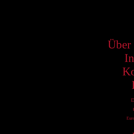
18
25
S
Über 
I
Ko
D
Eur