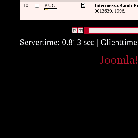
10.
KUG
Intermezzo
:
Band: Bd
0013639. 1996.
45 Datensätze gefunden
Die Anfrage war Format:("
440 S.
Datensätze 1 bis 10
Servertime: 0.813 sec | Clienttim
Powered by
Joomla