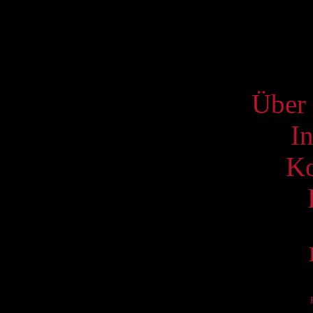
20
27
S
Über 
I
Ko