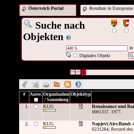
Österreich Portal
Resultate in Europeana
Suche nach
Objekten
in
Digitales Objekt
45 Datensätze gefunden
Die Anfrage war Format:("
440 S.
Datensätze 1 bis 10
#
Ausw.
Organisation
Objekttyp
/ Sammlung
1.
KUG
Renaissance und Ba
0001337. 1977.
2.
KUG
Napjevi
:
Airs
:
Band: 
0231284, Recueil des 