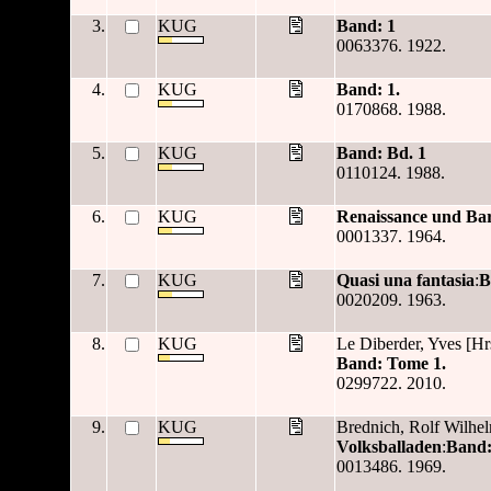
3.
KUG
Band: 1
0063376. 1922.
4.
KUG
Band: 1.
0170868. 1988.
5.
KUG
Band: Bd. 1
0110124. 1988.
6.
KUG
Renaissance und Ba
0001337. 1964.
7.
KUG
Quasi una fantasia
:
B
0020209. 1963.
8.
KUG
Le Diberder, Yves [Hr
Band: Tome 1.
0299722. 2010.
9.
KUG
Brednich, Rolf Wilhel
Volksballaden
:
Band:
0013486. 1969.