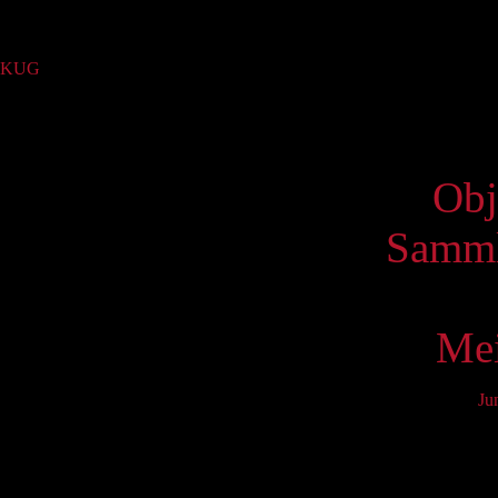
Sammlung
KUG
(45)
Virtue
Obj
Samml
Mei
Ju
Mo
6
13