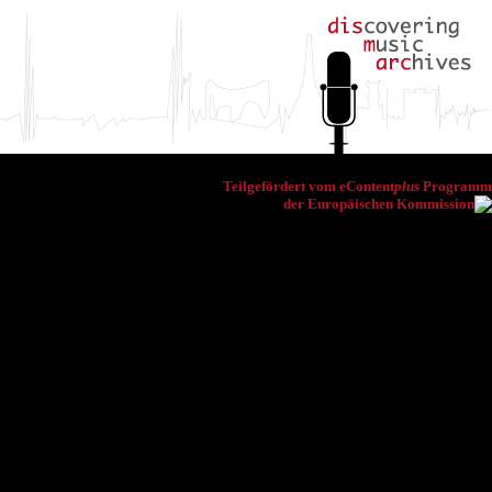
Teilgefördert vom eContent
plus
Programm
der Europäischen Kommission