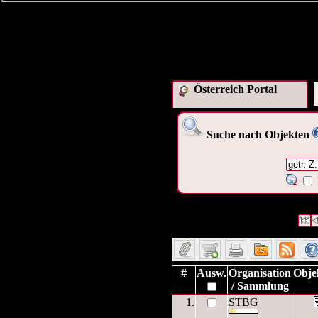
Österreich Portal
Suche nach Objekten
427 Datensätze gefunden
Die 
Datensätze 1 bis 10
#
Ausw.
Organisation
Obje
/ Sammlung
1.
STBG