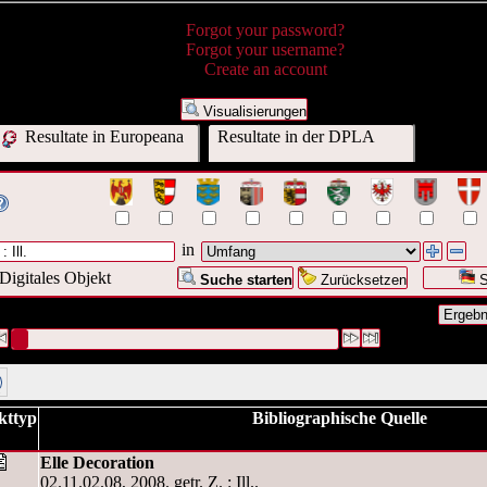
Forgot your password?
Forgot your username?
Create an account
Visualisierungen
Resultate in Europeana
Resultate in der DPLA
in
Digitales Objekt
Suche starten
Zurücksetzen
S
Anfrage war Umfang:("
getr. Z. : Ill.
")
#1 [1]
kttyp
Bibliographische Quelle
Elle Decoration
02.11.02.08, 2008. getr. Z. : Ill..