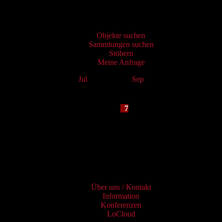
Virtueller Katalog
Objekte suchen
Sammlungen suchen
Stöbern
Meine Anfrage
Jul
August 2026
Sep
Mo
Tu
We
Th
Fr
Sa
Su
1
2
3
4
5
6
7
8
9
10
11
12
13
14
15
16
17
18
19
20
21
22
23
24
25
26
27
28
29
30
31
Services
Über uns / Kontakt
Information
Konferenzen
LoCloud