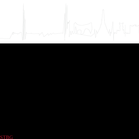
STBG
(427)