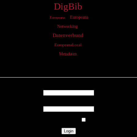
DigBib
Europeana
Europeana
Networking
Datenverbund
EuropeanaLocal
Metadaten
Login
Username
Password
Remember Me