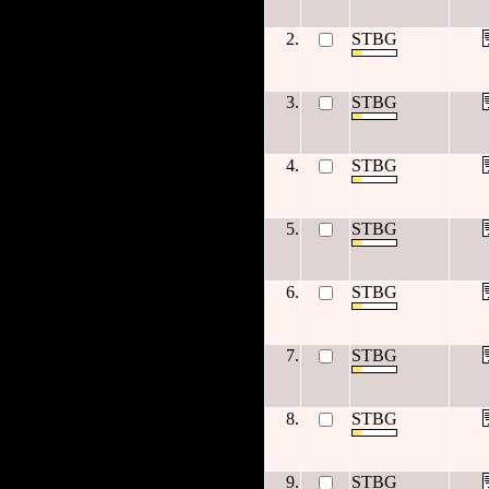
2.
STBG
3.
STBG
4.
STBG
5.
STBG
6.
STBG
7.
STBG
8.
STBG
9.
STBG