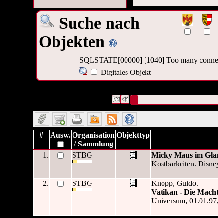
Suche nach
Objekten
SQLSTATE[00000] [1040] Too many conne
Digitales Objekt
2 Datensätze gefunden
Die Anfrage war Umfang:("
255 m
Datensätze 1 bis 2
#
Ausw.
Organisation
Objekttyp
/ Sammlung
1.
STBG
Micky Maus im Gla
Kostbarkeiten. Disney
2.
STBG
Knopp, Guido.
Vatikan - Die Macht
Universum; 01.01.97,