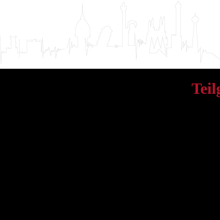
Tei
SQLSTATE[08004] [10