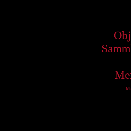
Virtue
Obj
Samml
Mei
M
Mo
2
9
16
23
30