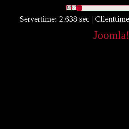
2 Datensätze gefunden
Die Anfrage war Umfang:("
255 m
Datensätze 1 bis 2
Servertime: 2.638 sec | Clienttim
Powered by
Joomla