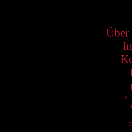
S
Über 
I
Ko
Eur
D