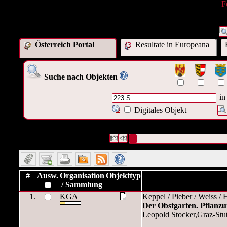
F
Österreich Portal
Resultate in Europeana
Suche nach Objekten
in
Digitales Objekt
449 Datensätze gefunden
Die Anfrage war Umfang:("
223 S.
")
Datensätze 1 bis 10
#
Ausw.
Organisation
Objekttyp
/ Sammlung
1.
KGA
Keppel / Pieber / Weiss / H
Der Obstgarten. Pflanzun
Leopold Stocker,Graz-Stut