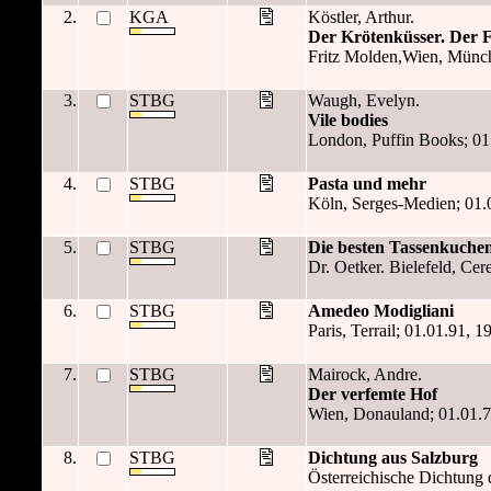
2.
KGA
Köstler, Arthur.
Der Krötenküsser. Der 
Fritz Molden,Wien, Münch
3.
STBG
Waugh, Evelyn.
Vile bodies
London, Puffin Books; 01.
4.
STBG
Pasta und mehr
Köln, Serges-Medien; 01.01
5.
STBG
Die besten Tassenkuche
Dr. Oetker. Bielefeld, Cere
6.
STBG
Amedeo Modigliani
Paris, Terrail; 01.01.91, 19
7.
STBG
Mairock, Andre.
Der verfemte Hof
Wien, Donauland; 01.01.73
8.
STBG
Dichtung aus Salzburg
Österreichische Dichtung 