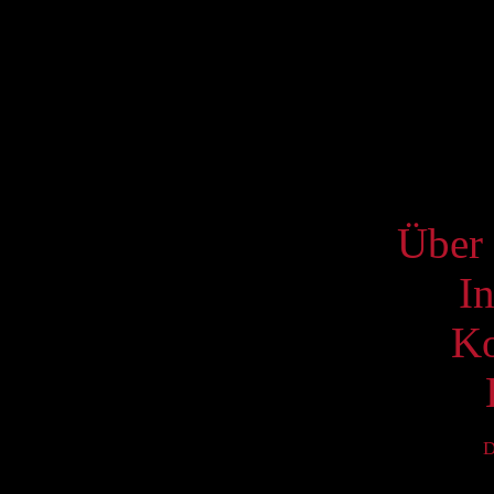
Mo
2
9
16
23
S
Über 
I
Ko
D