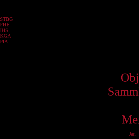
Sammlung
STBG
(319)
FHE
(71)
IHS
(45)
KGA
(11)
PIA
(3)
Virtue
Obj
Samml
Mei
Jan
F