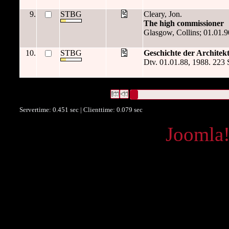
9.
STBG
Cleary, Jon.
The high commissioner
Glasgow, Collins; 01.01.9
10.
STBG
Geschichte der Architekt
Dtv. 01.01.88, 1988. 223 S
449 Datensätze gefunden
Die Anfrage war Umfang:("
223 S.
")
Datensätze 1 bis 10
Servertime: 0.451 sec | Clienttime:
0.079 sec
Powered by
Joomla