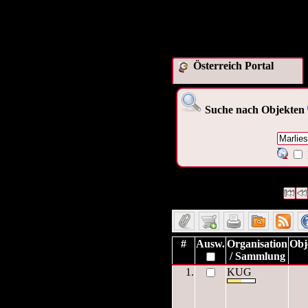
Österreich Portal
Suche nach Objekten
1 Datensätze gefunden
Die A
Datensätze 1 bis 1
#
Ausw.
Organisation
Obj
/ Sammlung
1.
KUG