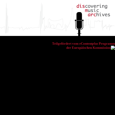
Teilgefördert vom eContent
plus
Programm
der Europäischen Kommission