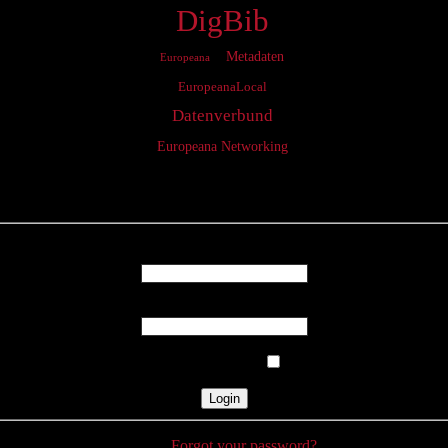
DigBib
Metadaten
Europeana
EuropeanaLocal
Datenverbund
Europeana Networking
Login
Username
Password
Remember Me
Forgot your password?