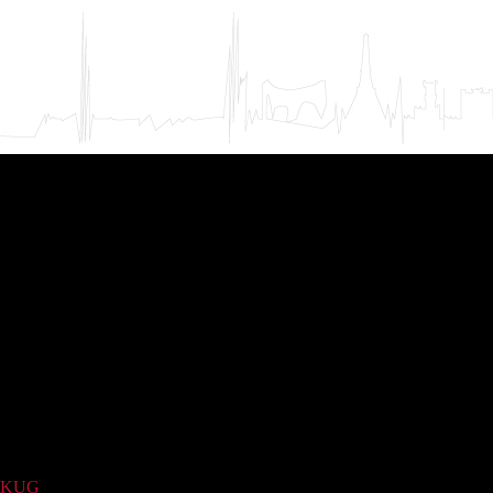
KUG
(1)