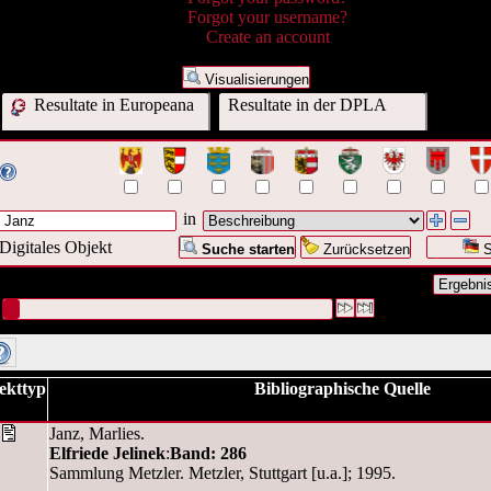
Forgot your username?
Create an account
Visualisierungen
Resultate in Europeana
Resultate in der DPLA
in
Digitales Objekt
Suche starten
Zurücksetzen
S
nfrage war Beschreibung:("
Marlies Janz
")
#1 [1]
ekttyp
Bibliographische Quelle
Janz, Marlies.
Elfriede Jelinek
:
Band: 286
Sammlung Metzler. Metzler, Stuttgart [u.a.]; 1995.