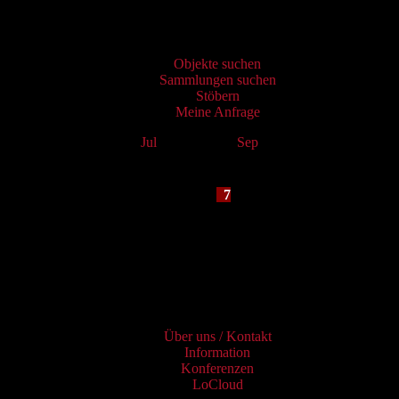
Virtueller Katalog
Objekte suchen
Sammlungen suchen
Stöbern
Meine Anfrage
Jul
August 2026
Sep
Mo
Tu
We
Th
Fr
Sa
Su
1
2
3
4
5
6
7
8
9
10
11
12
13
14
15
16
17
18
19
20
21
22
23
24
25
26
27
28
29
30
31
Services
Über uns / Kontakt
Information
Konferenzen
LoCloud