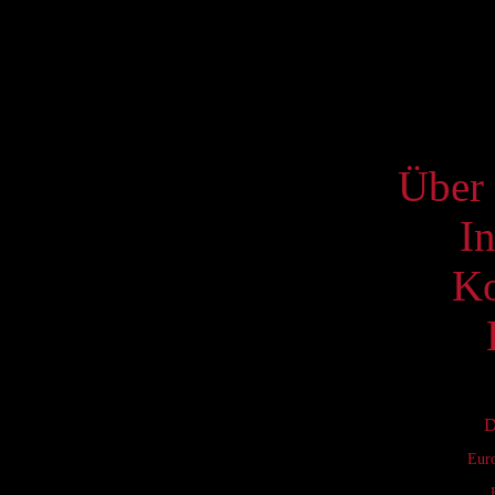
17
24
31
S
Über 
I
Ko
D
Eur