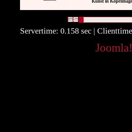
Kunst in Kopenhag
2 Datensätze gefunden
Die Anfrage war Beschreibung:("
Datensätze 1 bis 2
Servertime: 0.158 sec | Clienttim
Powered by
Joomla