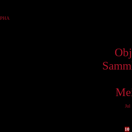
Sammlung
PHA
(2)
Virtue
Obj
Samml
Mei
Jul
Mo
3
10