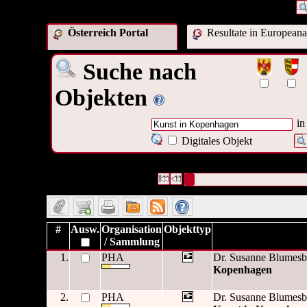
Österreich Portal
Resultate in Europeana
Suche nach
Objekten
in
Digitales Objekt
2 Datensätze gefunden
Die Anfrage war Beschreibung:("
Datensätze 1 bis 2
#
Ausw.
Organisation
Objekttyp
/ Sammlung
1.
PHA
Dr. Susanne Blumesb
Kopenhagen
2.
PHA
Dr. Susanne Blumesb