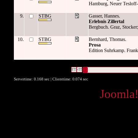
Hamburg, Neuer Tesloff-Ve
9.
STBG
Gasser, Hannes.
Erlebnis Zillertal
Bergbuch. Graz, Stocker; 
10.
STBG
Bernhard, Thomas.
Prosa
Edition Suhrkamp. Frankf
1299 Datensätze gefunden
Die Anfrage war Datum:("
1974
")
Datensätze 1 bis 10
Servertime: 0.168 sec | Clienttime:
0.074 sec
Powered by
Joomla