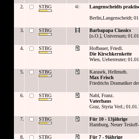
2.
STBG
Langenscheidts prakti
Berlin,Langenscheidt; 01
3.
STBG
Barbapapa Classics
[o.O.], Universum; 01.01
4.
STBG
Hofbauer, Friedl.
Die Kirschkernkette
Wien, Ueberreuter; 01.01.7
5.
STBG
Karasek, Hellmuth.
Max Frisch
Friedrichs Dramatiker des 
6.
STBG
Nabl, Franz.
Vaterhaus
Graz, Styria Verl.; 01.01
7.
STBG
Für 10 - 13jährige
Hamburg, Neuer Tesloff-Ve
8.
STBG
Für 7 - 9jährige