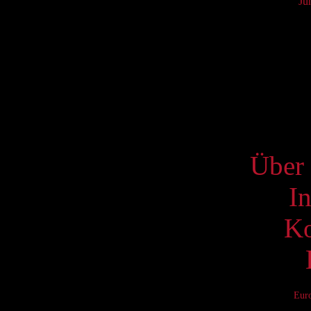
Ju
Mo
6
13
20
27
S
Über 
I
Ko
Eur