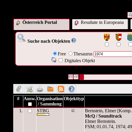
Österreich Portal
Resultate in Europeana
Suche nach Objekten
Free
Thesaurus
Digitales Objekt
1299 Datensätze gefunden
Die Anfrage war Datum:("
1974
")
Datensätze 1 bis 10
#
Ausw.
Organisation
Objekttyp
/ Sammlung
1.
STBG
Bernstein, Elmer [Komp.
McQ / Soundtrack
Elmer Bernstein.
FSM; 01.01.74, 1974; 49