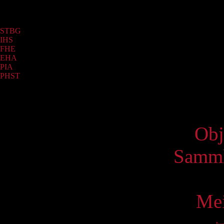
Sammlung
STBG
(633)
IHS
(601)
FHE
(41)
EHA
(21)
PIA
(2)
PHST
(1)
Virtue
Obj
Samml
Mei