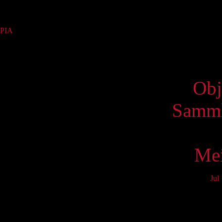
Sammlung
PIA
(28)
Virtue
Obj
Samml
Mei
Jul
Mo
3
10