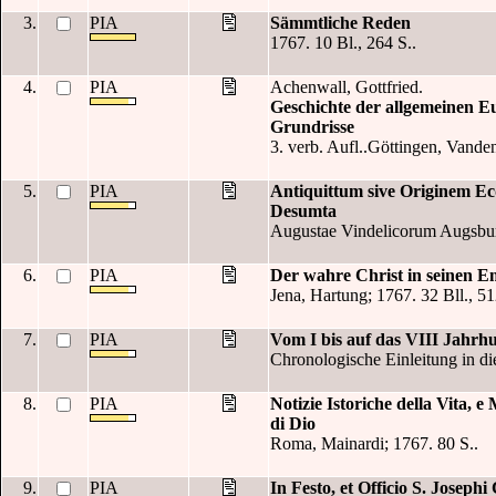
3.
PIA
Sämmtliche Reden
1767. 10 Bl., 264 S..
4.
PIA
Achenwall, Gottfried.
Geschichte der allgemeinen E
Grundrisse
3. verb. Aufl..Göttingen, Vande
5.
PIA
Antiquittum sive Originem Ec
Desumta
Augustae Vindelicorum Augsburg
6.
PIA
Der wahre Christ in seinen Em
Jena, Hartung; 1767. 32 Bll., 51
7.
PIA
Vom I bis auf das VIII Jahrh
Chronologische Einleitung in die
8.
PIA
Notizie Istoriche della Vita, 
di Dio
Roma, Mainardi; 1767. 80 S..
9.
PIA
In Festo, et Officio S. Josephi