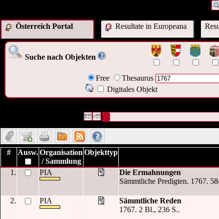
Österreich Portal
Resultate in Europeana
Resu
Suche nach Objekten
Free
Thesaurus
Digitales Objekt
28 Datensätze gefunden
Die Anfrage war Datum:("
1767
")
Datensätze 1 bis 10
#
Ausw.
Organisation
Objekttyp
/ Sammlung
1.
PIA
Die Ermahnungen
Sämmtliche Predigten. 1767. 58
2.
PIA
Sämmtliche Reden
1767. 2 Bl., 236 S..