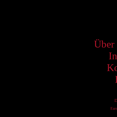
17
24
31
S
Über 
I
Ko
D
Eur