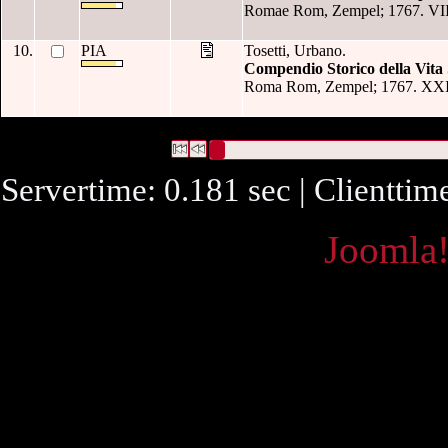
Romae Rom, Zempel; 1767. VIII
10.
PIA
Tosetti, Urbano.
Compendio Storico della Vita
Roma Rom, Zempel; 1767. XXIII 
28 Datensätze gefunden
Die Anfrage war Datum:("
1767
")
Datensätze 1 bis 10
Servertime: 0.181 sec | Clienttim
Powered by
Joomla