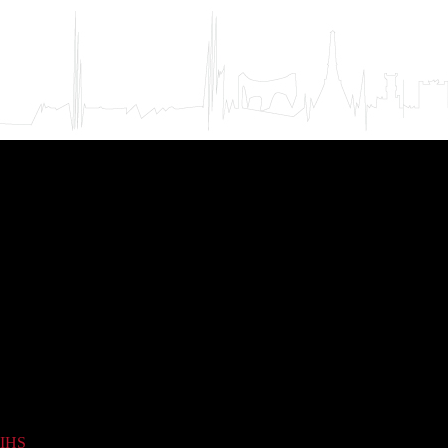
IHS
(1)