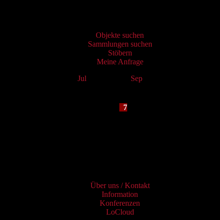
Virtueller Katalog
Objekte suchen
Sammlungen suchen
Stöbern
Meine Anfrage
Jul
August 2026
Sep
Mo
Tu
We
Th
Fr
Sa
Su
1
2
3
4
5
6
7
8
9
10
11
12
13
14
15
16
17
18
19
20
21
22
23
24
25
26
27
28
29
30
31
Services
Über uns / Kontakt
Information
Konferenzen
LoCloud