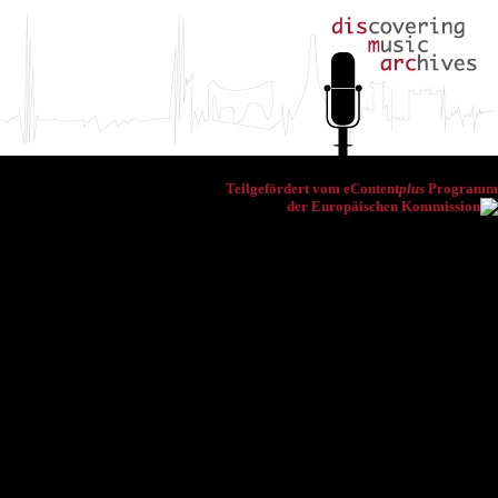
Teilgefördert vom eContent
plus
Programm
der Europäischen Kommission