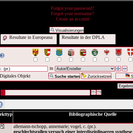
Forgot your password?
Forgot your username?
Create an account
Visualisierungen
Resultate in Europeana
Resultate in der DPLA
in
Digitales Objekt
Suche starten
Zurücksetzen
S
nfrage war Autor/Ersteller:("
vogel, c. (pr.)
")
#1 [1]
ekttyp
Bibliographische Quelle
allemann-tschopp, annemarie; vogel, c. (pr.).
geschlechtsrollen
:
versuch einer interdisziplinaeren synthese