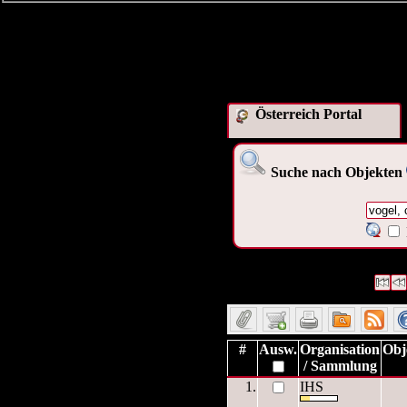
Österreich Portal
Suche nach Objekten
1 Datensätze gefunden
Die A
Datensätze 1 bis 1
#
Ausw.
Organisation
Obj
/ Sammlung
1.
IHS