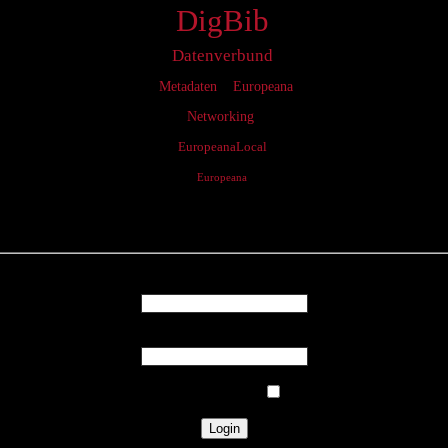
DigBib
Datenverbund
Metadaten
Europeana
Networking
EuropeanaLocal
Europeana
Login
Username
Password
Remember Me