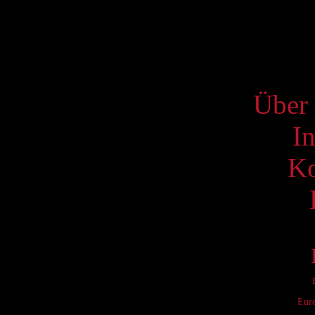
21
28
S
Über 
I
Ko
Eur