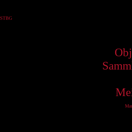
Sammlung
STBG
(1)
Virtue
Obj
Samml
Mei
Ma
Mo
7
14