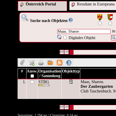
Österreich Portal
Resultate in Europeana
Suche nach Objekten
in
Digitales Objekt
1 Datensätze gefunden
Die Anfrage war Autor/Ersteller:("
Datensätze 1 bis 1
#
Ausw.
Organisation
Objekttyp
/ Sammlung
1.
STBG
Maas, Sharon.
Der Zaubergarten
Club Taschenbuch. M
1 Datensätze gefunden
Die Anfrage war Autor/Ersteller:("
Datensätze 1 bis 1
Servertime: 1.294 sec | Clienttime:
0.14 sec