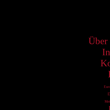
15
22
29
S
Über 
I
Ko
Eur
D
Met