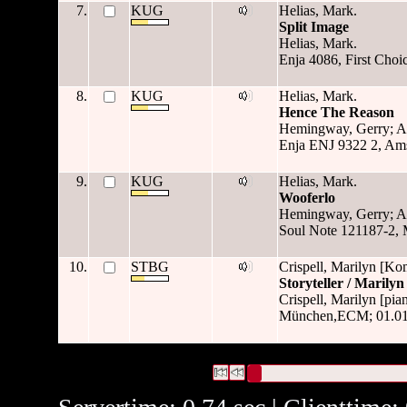
7.
KUG
Helias, Mark.
Split Image
Helias, Mark.
Enja 4086, First Cho
8.
KUG
Helias, Mark.
Hence The Reason
Hemingway, Gerry; A
Enja ENJ 9322 2, Am
9.
KUG
Helias, Mark.
Wooferlo
Hemingway, Gerry; A
Soul Note 121187-2, 
10.
STBG
Crispell, Marilyn [Ko
Storyteller / Marilyn
Crispell, Marilyn [pia
München,ECM; 01.01.
10 Datensätze gefunden
Die Anfrage war Autor/Ersteller:(
Datensätze 1 bis 10