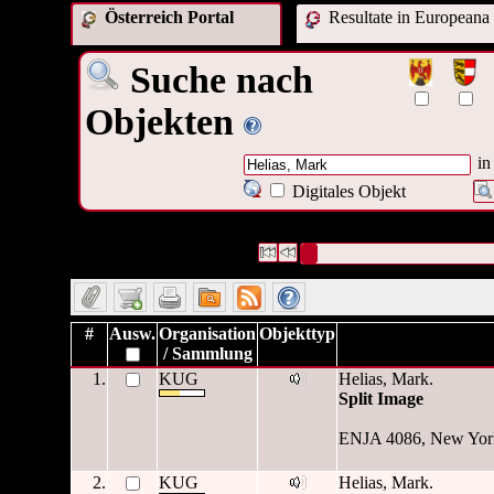
Österreich Portal
Resultate in Europeana
Suche nach
Objekten
in
Digitales Objekt
10 Datensätze gefunden
Die Anfrage war Autor/Ersteller:(
Datensätze 1 bis 10
#
Ausw.
Organisation
Objekttyp
/ Sammlung
1.
KUG
Helias, Mark.
Split Image
ENJA 4086, New York
2.
KUG
Helias, Mark.