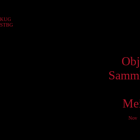
Sammlung
KUG
(9)
STBG
(1)
Virtue
Obj
Samml
Mei
Nov
D
Mo
T
1
8