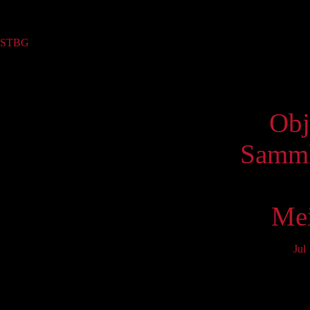
Sammlung
STBG
(1)
Virtue
Obj
Samml
Mei
Jul
Mo
3
10