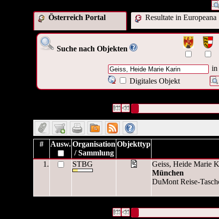
Österreich Portal
Resultate in Europeana
Suche nach Objekten
in
Digitales Objekt
1 Datensätze gefunden
Die Anfrage war Autor/Ersteller:("
Datensätze 1 bis 1
#
Ausw.
Organisation
Objekttyp
/ Sammlung
1.
STBG
Geiss, Heide Marie K
München
DuMont Reise-Taschen
1 Datensätze gefunden
Die Anfrage war Autor/Ersteller:("
Datensätze 1 bis 1