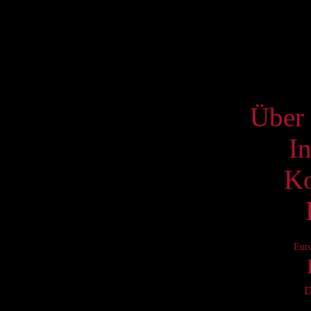
17
24
31
S
Über 
I
Ko
Eur
D