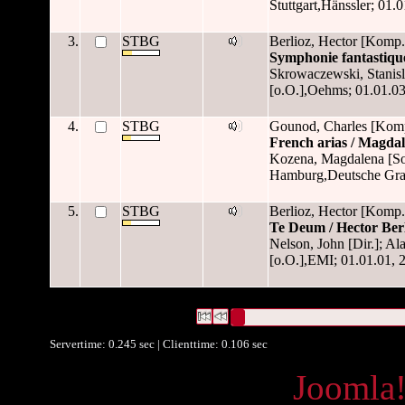
Stuttgart,Hänssler; 01.0
3.
STBG
Berlioz, Hector [Komp.
Symphonie fantastique
Skrowaczewski, Stanisl
[o.O.],Oehms; 01.01.03
4.
STBG
Gounod, Charles [Komp.
French arias / Magda
Kozena, Magdalena [So
Hamburg,Deutsche Gra
5.
STBG
Berlioz, Hector [Komp.
Te Deum / Hector Berl
Nelson, John [Dir.]; Al
[o.O.],EMI; 01.01.01, 2
5 Datensätze gefunden
Die Anfrage war Autor/Ersteller:("
Be
Datensätze 1 bis 5
Servertime: 0.245 sec | Clienttime:
0.106 sec
Powered by
Joomla