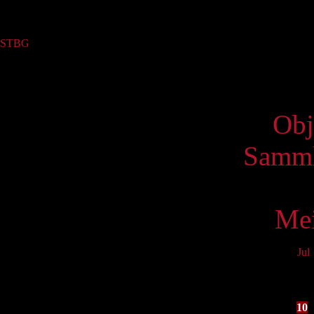
Sammlung
STBG
(5)
Virtue
Obj
Samml
Mei
Jul
Mo
3
10