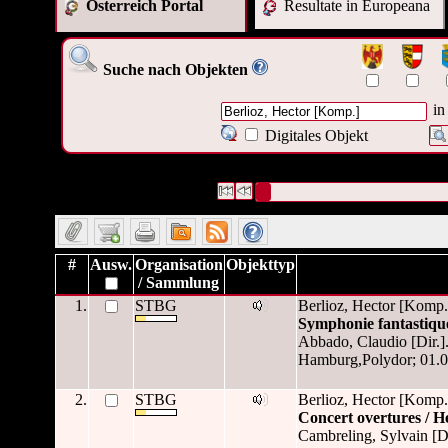
Österreich Portal
Resultate in Europeana
Suche nach Objekten
in
Digitales Objekt
5 Datensätze gefunden
Die Anfrage war Autor/Ersteller:("
Be
Datensätze 1 bis 5
#
Ausw.
Organisation
Objekttyp
/ Sammlung
1.
STBG
Berlioz, Hector [Komp.
Symphonie fantastique
Abbado, Claudio [Dir.]
Hamburg,Polydor; 01.01
2.
STBG
Berlioz, Hector [Komp.
Concert overtures / H
Cambreling, Sylvain [Di