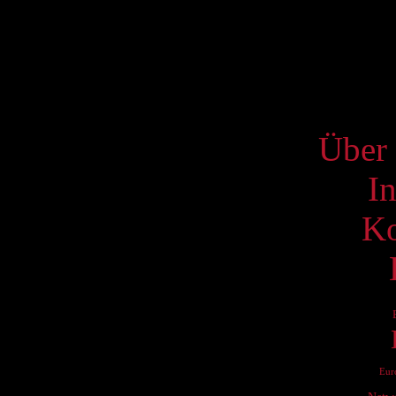
17
24
31
S
Über 
I
Ko
Eur