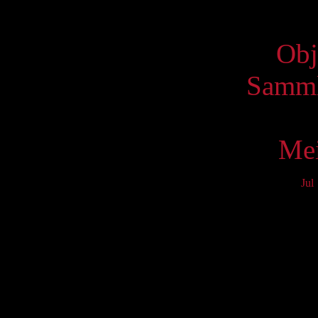
Virtue
Obj
Samml
Mei
Jul
Mo
4
11
18
25
S