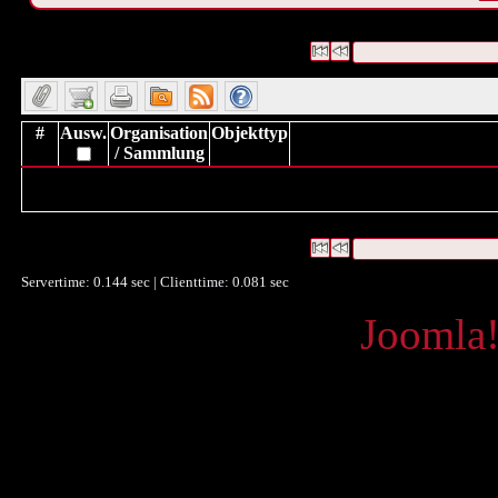
Es wurden keine Datensätze gefunden
Die Anfrage war ("
IHS/LI
Datensätze 1 bis 0
#
Ausw.
Organisation
Objekttyp
/ Sammlung
Es wurden keine Datensätze gefunden (Suchanfrage:("IHS/LIB90
Es wurden keine Datensätze gefunden
Die Anfrage war ("
IHS/LI
Datensätze 1 bis 0
Servertime: 0.144 sec | Clienttime:
0.081 sec
Powered by
Joomla