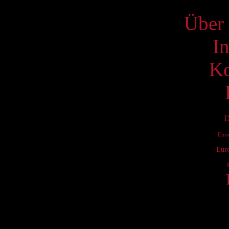
Über 
I
Ko
D
Eur
Eur