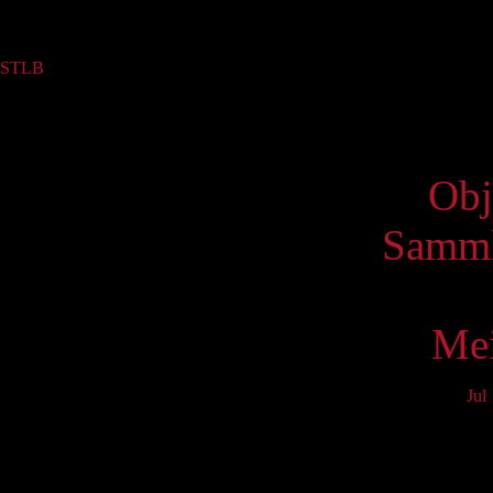
Sammlung
STLB
(1)
Virtue
Obj
Samml
Mei
Jul
Mo
3
10