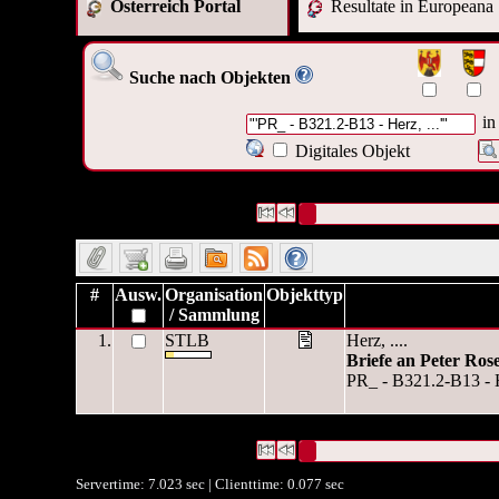
Österreich Portal
Resultate in Europeana
Suche nach Objekten
in
Digitales Objekt
1 Datensätze gefunden
Die Anfrage war ("
'PR_ - B321.2-
Datensätze 1 bis 1
#
Ausw.
Organisation
Objekttyp
/ Sammlung
1.
STLB
Herz, ....
Briefe an Peter Ros
PR_ - B321.2-B13 - He
1 Datensätze gefunden
Die Anfrage war ("
'PR_ - B321.2-
Datensätze 1 bis 1
Servertime: 7.023 sec | Clienttime:
0.077 sec