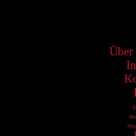
17
24
31
S
Über 
I
Ko
D
Met
Netw