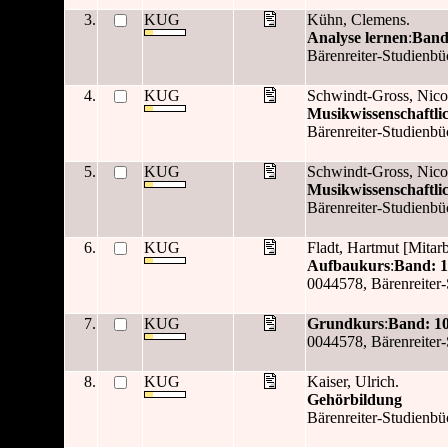
3.
KUG
Kühn, Clemens.
Analyse lernen
:
Band
Bärenreiter-Studienbüc
4.
KUG
Schwindt-Gross, Nico
Musikwissenschaftli
Bärenreiter-Studienbü
5.
KUG
Schwindt-Gross, Nico
Musikwissenschaftli
Bärenreiter-Studienbüc
6.
KUG
Fladt, Hartmut [Mitarb
Aufbaukurs
:
Band: 1
0044578, Bärenreiter
7.
KUG
Grundkurs
:
Band: 1
0044578, Bärenreiter
8.
KUG
Kaiser, Ulrich.
Gehörbildung
Bärenreiter-Studienbüc