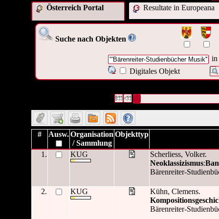
Österreich Portal
Resultate in Europeana
Suche nach Objekten
in
Digitales Objekt
24 Datensätze gefunden
Die Anfrage war ("
'Bärenreiter
Datensätze 1 bis 10
#
Ausw.
Organisation
Objekttyp
/ Sammlung
1.
KUG
Scherliess, Volker.
Neoklassizismus
:
Ban
Bärenreiter-Studienbüc
2.
KUG
Kühn, Clemens.
Kompositionsgeschic
Bärenreiter-Studienbüc