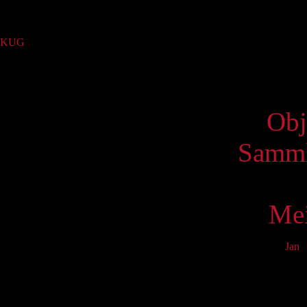
Sammlung
KUG
(24)
Virtue
Obj
Samml
Mei
Jan
F
Mo
2
9