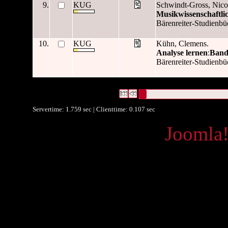
9.
KUG
Schwindt-Gross, Nico
Musikwissenschaftli
Bärenreiter-Studienbü
10.
KUG
Kühn, Clemens.
Analyse lernen
:
Band
Bärenreiter-Studienbüc
24 Datensätze gefunden
Die Anfrage war ("
'Bärenreiter
Datensätze 1 bis 10
Servertime: 1.759 sec | Clienttime:
0.107 sec
Powered by
Joomla