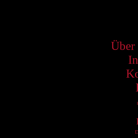
16
23
S
Über 
I
Ko
D