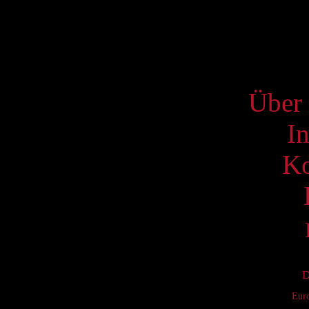
19
26
S
Über 
I
Ko
D
Eur