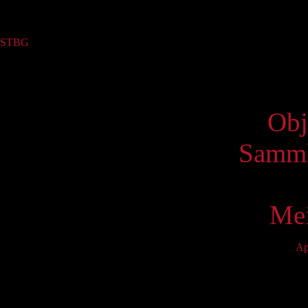
Sammlung
STBG
(1)
Virtue
Obj
Samml
Mei
Ap
Mo
5
12