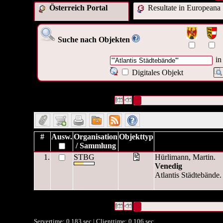
Österreich Portal
Resultate in Europeana
Suche nach Objekten
in
Digitales Objekt
1 Datensätze gefunden
Die Anfrage war ("
'Atlantis Städ
Datensätze 1 bis 1
#
Ausw.
Organisation
Objekttyp
/ Sammlung
1.
STBG
Hürlimann, Martin.
Venedig
Atlantis Städtebände. 
1 Datensätze gefunden
Die Anfrage war ("
'Atlantis Städ
Datensätze 1 bis 1
Servertime: 0.183 sec | Clienttime:
0.106 sec