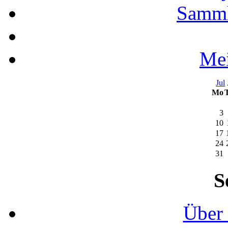
Samml
Mei
Jul
Mo
3
10
17
24
31
S
Über 