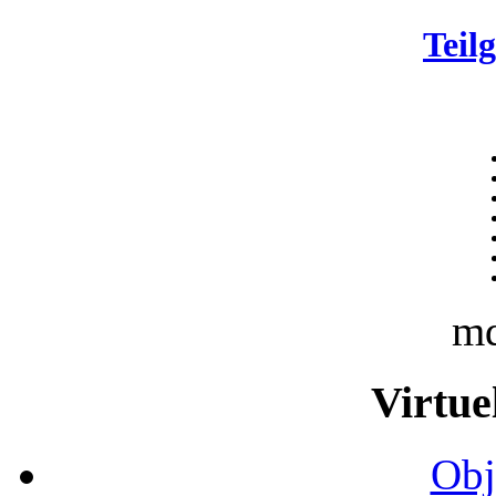
Teil
m
Virtue
Obj