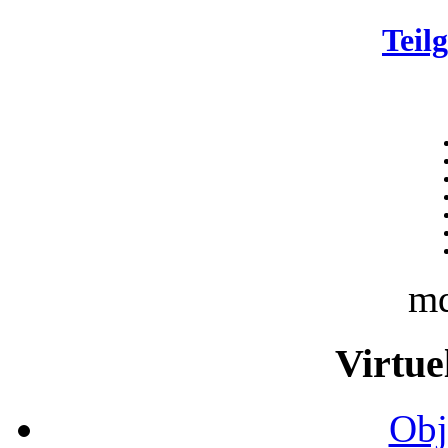
Teil
m
Virtue
Obj