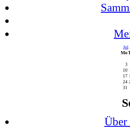
Samml
Mei
Jul
Mo
3
10
17
24
31
S
Über 