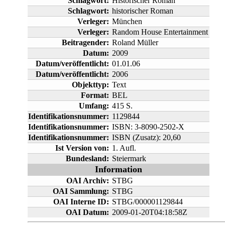
Schlagwort:
Historischer Roman
Schlagwort:
historischer Roman
Verleger:
München
Verleger:
Random House Entertainment
Beitragender:
Roland Müller
Datum:
2009
Datum/veröffentlicht:
01.01.06
Datum/veröffentlicht:
2006
Objekttyp:
Text
Format:
BEL
Umfang:
415 S.
Identifikationsnummer:
1129844
Identifikationsnummer:
ISBN: 3-8090-2502-X
Identifikationsnummer:
ISBN (Zusatz): 20,60
Ist Version von:
1. Aufl.
Bundesland:
Steiermark
Information
OAI Archiv:
STBG
OAI Sammlung:
STBG
OAI Interne ID:
STBG/000001129844
OAI Datum:
2009-01-20T04:18:58Z