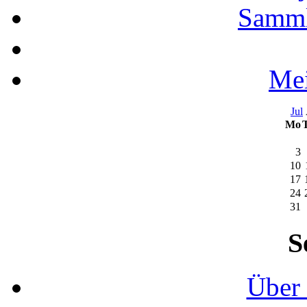
Samml
Mei
Jul
Mo
3
10
17
24
31
S
Über 