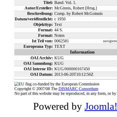
Titel:
Band: Vol. 1.
Autor/Ersteller:
McGinnis, Robert [Hrsg.]
Beschreibung:
Comp. by Robert McGoinnis
Datum/veröffentlicht:
c 1950
Objekttyp:
Text
Format:
44 S.
Format:
Noten
Ist Teil von:
0062581
navigiere
Europeana Typ:
TEXT
Information
OAI Archiv:
KUG
OAI Sammlung:
KUG
OAI Interne ID:
KUG/000000167450
OAI Datum:
2013-06-20T10:12:56Z
co-funded by the European Commission
Copyright © 2007/08 The
DISMARC Consortium
No part of this website may be reproduced, in any form, or 
Powered by
Joomla