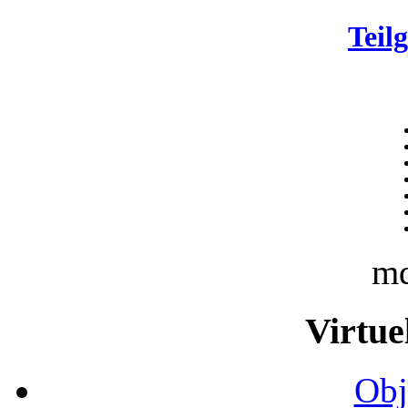
Teil
m
Virtue
Obj