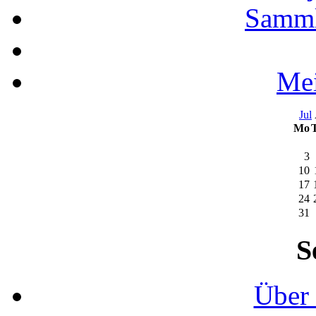
Samml
Mei
Jul
Mo
3
10
17
24
31
S
Über 