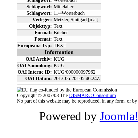
Schlagwort:
Wörterbuch
Schlagwort:
Mittelalter
Schlagwort:
11╧Wörterbuch
Verleger:
Metzler, Stuttgart [u.a.]
Objekttyp:
Text
Format:
Bücher
Format:
Text
Europeana Typ:
TEXT
Information
OAI Archiv:
KUG
OAI Sammlung:
KUG
OAI Interne ID:
KUG/000000097962
OAI Datum:
2013-06-20T05:46:24Z
co-funded by the European Commission
Copyright © 2007/08 The
DISMARC Consortium
No part of this website may be reproduced, in any form, or 
Powered by
Joomla