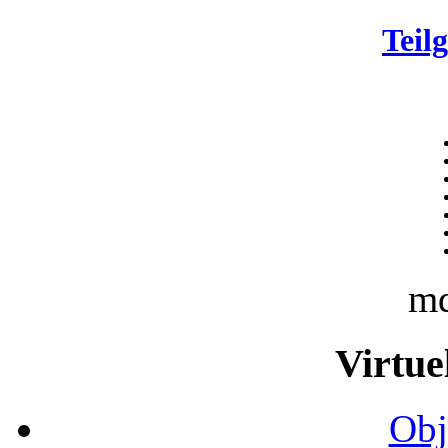
Teil
m
Virtue
Obj