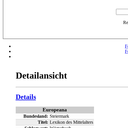
R
F
F
Detailansicht
Details
Europeana
Bundesland:
Steiermark
Titel:
Lexikon des Mittelalters