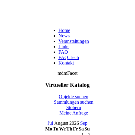
Home
News
Veranstaltungen
Links
FAQ
FAQ-Tech
Kontakt
mdmFacet
Virtueller Katalog
Objekte suchen
Sammlungen suchen
Stöbern
Meine Anfrage
Jul
August 2026
Sep
Mo
Tu
We
Th
Fr
Sa
Su
1
2