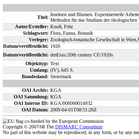
Insekten und Blumen. Experimentelle Arbeite
Titel:
Methoden für das Studium der ökologischen 
Autor/Ersteller:
Knoll, Fritz
Schlagwort:
Flora, Fauna, Botanik
Verleger:
Zoologisch-botanische Gesellschaft in Wien
Datum/veröffentlicht:
1926
Datum/veröffentlicht:
dmEras:/20th century CE/1920s
Objekttyp:
Text
Umfang:
(IV), 645 S.
Bundesland:
Steiermark
OAI Archiv:
KGA
OAI Sammlung:
KGA
OAI Interne ID:
KGA/000000014932
OAI Datum:
2009-04-01T08:51:26Z
co-funded by the European Commission
Copyright © 2007/08 The
DISMARC Consortium
No part of this website may be reproduced, in any form, or by any 