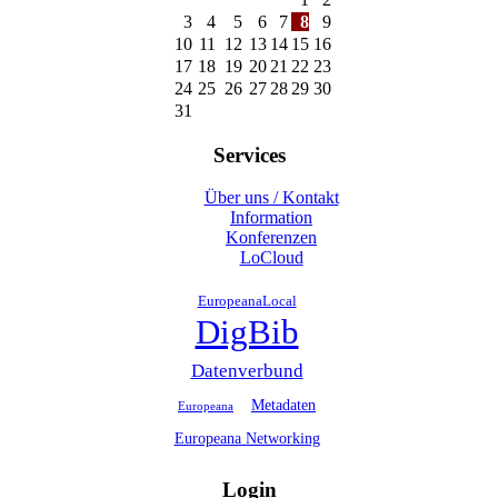
3
4
5
6
7
8
9
10
11
12
13
14
15
16
17
18
19
20
21
22
23
24
25
26
27
28
29
30
31
Services
Über uns / Kontakt
Information
Konferenzen
LoCloud
EuropeanaLocal
DigBib
Datenverbund
Metadaten
Europeana
Europeana Networking
Login