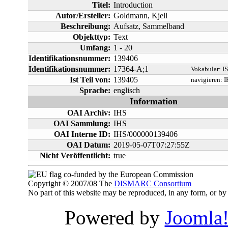
Titel:
Introduction
Autor/Ersteller:
Goldmann, Kjell
Beschreibung:
Aufsatz, Sammelband
Objekttyp:
Text
Umfang:
1 - 20
Identifikationsnummer:
139406
Identifikationsnummer:
17364-A;1
Vokabular:
I
Ist Teil von:
139405
navigieren:
I
Sprache:
englisch
Information
OAI Archiv:
IHS
OAI Sammlung:
IHS
OAI Interne ID:
IHS/000000139406
OAI Datum:
2019-05-07T07:27:55Z
Nicht Veröffentlicht:
true
co-funded by the European Commission
Copyright © 2007/08 The
DISMARC Consortium
No part of this website may be reproduced, in any form, or 
Powered by
Joomla