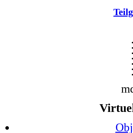
Teil
m
Virtue
Obj