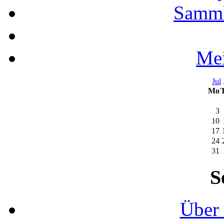
Samml
Mei
Jul
Mo
3
10
17
24
31
S
Über 