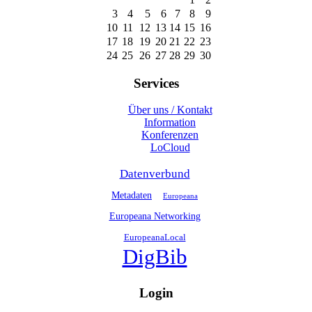
3
4
5
6
7
8
9
10
11
12
13
14
15
16
17
18
19
20
21
22
23
24
25
26
27
28
29
30
Services
Über uns / Kontakt
Information
Konferenzen
LoCloud
Datenverbund
Metadaten
Europeana
Europeana Networking
EuropeanaLocal
DigBib
Login