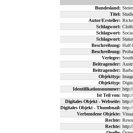
Bundesland:
Steie
Titel:
Studi
Autor/Ersteller:
Ricke
Schlagwort:
Cloth
Schlagwort:
Social
Schlagwort:
Statu
Beschreibung:
Half-
Beschreibung:
Proba
Verleger:
South
Beitragender:
Austr
Beitragender:
Barba
Objekttyp:
Imag
Objekttyp:
Digit
Identifikationsnummer:
http:
Ist Teil von:
http:
Digitales Objekt - Webseite:
http:
Digitales Objekt - Thumbnail:
http:
Verbundene Objekte:
Visua
Rechte:
Resou
Rechte:
http:
Quelle:
Öster