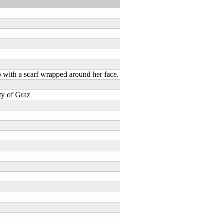
 with a scarf wrapped around her face.
ty of Graz