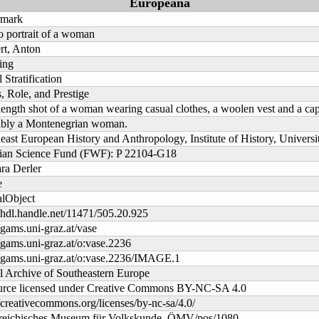
Europeana
rmark
o portrait of a woman
rt, Anton
ing
 Stratification
s, Role, and Prestige
length shot of a woman wearing casual clothes, a woolen vest and a cap
bly a Montenegrian woman.
east European History and Anthropology, Institute of History, Universi
ian Science Fund (FWF): P 22104-G18
ra Derler
e
alObject
//hdl.handle.net/11471/505.20.925
//gams.uni-graz.at/vase
//gams.uni-graz.at/o:vase.2236
//gams.uni-graz.at/o:vase.2236/IMAGE.1
l Archive of Southeastern Europe
rce licensed under Creative Commons BY-NC-SA 4.0
//creativecommons.org/licenses/by-nc-sa/4.0/
reichisches Museum für Volkskunde, ÖMV/pos/1080