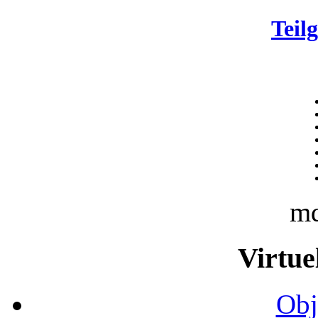
Teil
m
Virtue
Obj