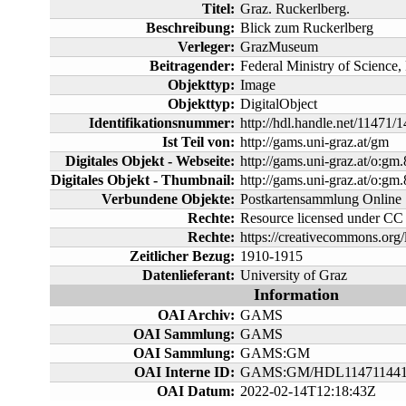
Titel:
Graz. Ruckerlberg.
Beschreibung:
Blick zum Ruckerlberg
Verleger:
GrazMuseum
Beitragender:
Federal Ministry of Science
Objekttyp:
Image
Objekttyp:
DigitalObject
Identifikationsnummer:
http://hdl.handle.net/11471/
Ist Teil von:
http://gams.uni-graz.at/gm
Digitales Objekt - Webseite:
http://gams.uni-graz.at/o:gm
Digitales Objekt - Thumbnail:
http://gams.uni-graz.at/o:
Verbundene Objekte:
Postkartensammlung Online
Rechte:
Resource licensed under C
Rechte:
https://creativecommons.org/l
Zeitlicher Bezug:
1910-1915
Datenlieferant:
University of Graz
Information
OAI Archiv:
GAMS
OAI Sammlung:
GAMS
OAI Sammlung:
GAMS:GM
OAI Interne ID:
GAMS:GM/HDL114711441
OAI Datum:
2022-02-14T12:18:43Z