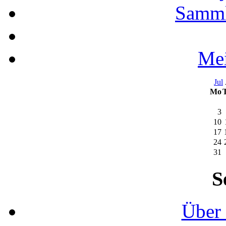
Samml
Mei
Jul
Mo
3
10
17
24
31
S
Über 