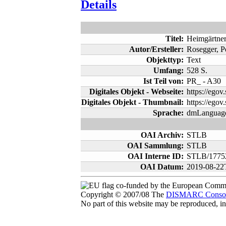
Details
Titel:
Heimgärtne
Autor/Ersteller:
Rosegger, P
Objekttyp:
Text
Umfang:
528 S.
Ist Teil von:
PR_ - A30
Digitales Objekt - Webseite:
https://ego
Digitales Objekt - Thumbnail:
https://ego
Sprache:
dmLanguage
OAI Archiv:
STLB
OAI Sammlung:
STLB
OAI Interne ID:
STLB/1775
OAI Datum:
2019-08-22
co-funded by the European Comm
Copyright © 2007/08 The
DISMARC Consor
No part of this website may be reproduced, 