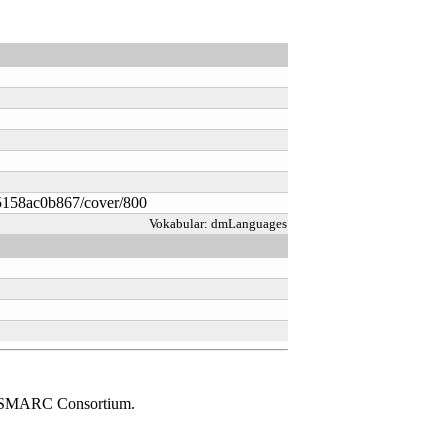
-95158ac0b867/cover/800
Vokabular:
dmLanguages
e DISMARC Consortium.