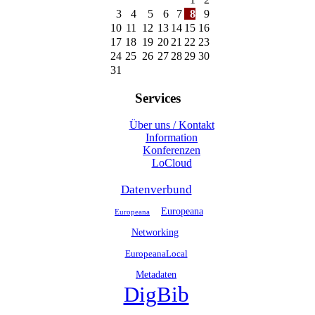
3
4
5
6
7
8
9
10
11
12
13
14
15
16
17
18
19
20
21
22
23
24
25
26
27
28
29
30
31
Services
Über uns / Kontakt
Information
Konferenzen
LoCloud
Datenverbund
Europeana
Europeana
Networking
EuropeanaLocal
Metadaten
DigBib