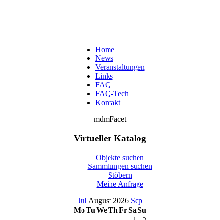
Home
News
Veranstaltungen
Links
FAQ
FAQ-Tech
Kontakt
mdmFacet
Virtueller Katalog
Objekte suchen
Sammlungen suchen
Stöbern
Meine Anfrage
Jul
August 2026
Sep
Mo
Tu
We
Th
Fr
Sa
Su
1
2