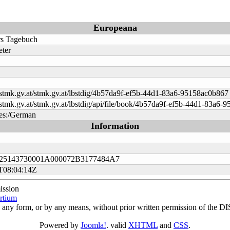
Europeana
rs Tagebuch
eter
v.stmk.gv.at/stmk.gv.at/lbstdig/4b57da9f-ef5b-44d1-83a6-95158ac0b867
v.stmk.gv.at/stmk.gv.at/lbstdig/api/file/book/4b57da9f-ef5b-44d1-83a6
s:/German
Information
25143730001A000072B3177484A7
T08:04:14Z
ission
tium
in any form, or by any means, without prior written permission of th
Powered by
Joomla!
. valid
XHTML
and
CSS
.