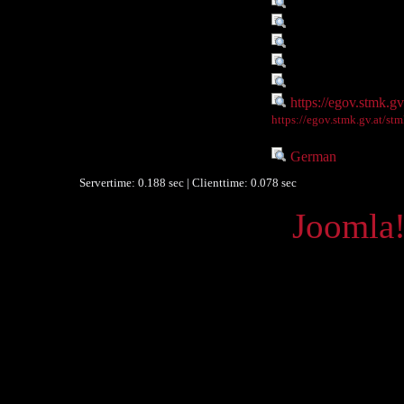
Titel :
Heimgärtners Tage
Autor/Ersteller :
Rosegger, Peter
Objekttyp :
Text
Umfang :
501 S.
Ist Teil von :
PR_ - A22
Digitales Objekt - Webseite :
https://egov.stmk.g
Digitales Objekt - Thumbnail
https://egov.stmk.gv.at/s
:
Sprache :
German
(Vokabular
Servertime: 0.188 sec | Clienttime:
0.078 sec
Powered by
Joomla