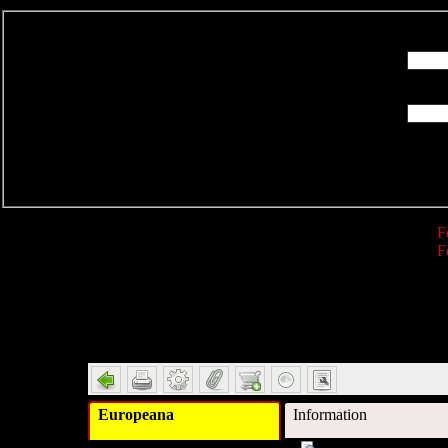
R
F
F
Detail
Europeana
Information