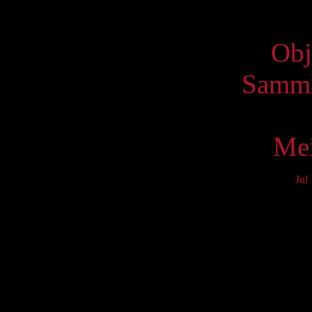
Virtue
Obj
Samml
Mei
Jul
Mo
5
12
19
26
S