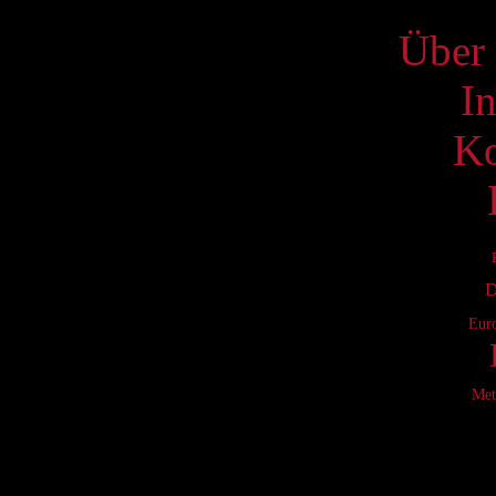
Über 
I
Ko
D
Eur
Met