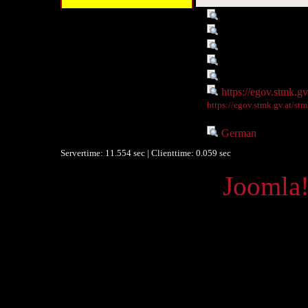
Titel :
Heimgärtners Tage
Autor/Ersteller :
Rosegger, Peter
Objekttyp :
Text
Umfang :
501 S.
Ist Teil von :
PR_ - A22
Digitales Objekt - Webseite :
https://egov.stmk.g
Digitales Objekt - Thumbnail
https://egov.stmk.gv.at/s
:
Sprache :
German
(Vokabular
Servertime: 11.554 sec | Clienttime:
0.059 sec
Powered by
Joomla