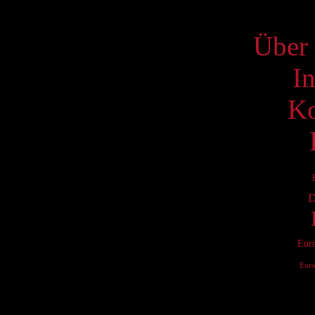
S
Über 
I
Ko
D
Eur
Eur