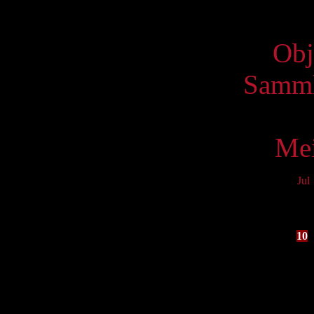
Virtue
Obj
Samml
Mei
Jul
Mo
3
10
17
24
31