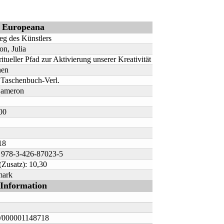
Europeana
g des Künstlers
n, Julia
ritueller Pfad zur Aktivierung unserer Kreativität
en
Taschenbuch-Verl.
Cameron
00
18
 978-3-426-87023-5
Zusatz): 10,30
mark
Information
000001148718