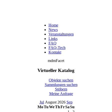
Home
News
Veranstaltungen
Links
FAQ
FAQ-Tech
Kontakt
mdmFacet
Virtueller Katalog
Objekte suchen
Sammlungen suchen
Stöbern
Meine Anfrage
Jul
August 2026
Sep
Mo
Tu
We
Th
Fr
Sa
Su
1
2