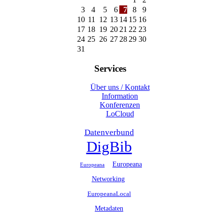
3
4
5
6
7
8
9
10
11
12
13
14
15
16
17
18
19
20
21
22
23
24
25
26
27
28
29
30
31
Services
Über uns / Kontakt
Information
Konferenzen
LoCloud
Datenverbund
DigBib
Europeana
Europeana
Networking
EuropeanaLocal
Metadaten