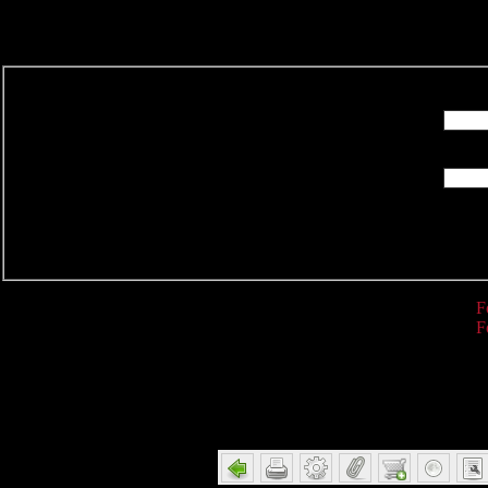
R
F
F
Detail