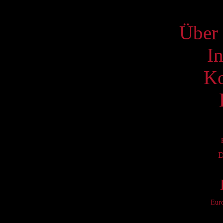
S
Über 
I
Ko
D
Eur