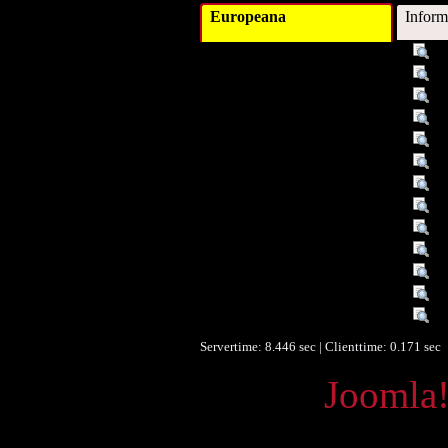
Europeana
Inform
Titel :
De
Autor/Ersteller :
Ca
Schlagwort :
ei
Verleger :
M
Verleger :
Kn
Beitragender :
Ju
Datum :
2
Datum/veröffentlicht :
01
Datum/veröffentlicht :
2
Objekttyp :
Te
Identifikationsnummer :
1
Identifikationsnummer :
I
Identifikationsnummer :
IS
Servertime: 8.446 sec | Clienttime:
0.171 sec
Powered by
Joomla