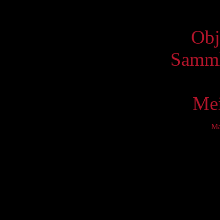
Virtue
Obj
Samml
Mei
M
Mo
2
9
16
23
30